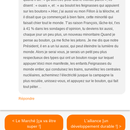
disent : « ouais », et : « au boulot les feignasses qui appuient
sur les boutons ».Hier, j’ai aussi vu mon Fillon à la téloche, et
il disait que ça commençait à bien faire, cette minorité qui
faisait chier tout le monde. T’as raison François, lâche-toi, t’es
à 41 % dans les sondages d’opinion, tu deviens toi aussi,
chaque jour un peu plus, un nouveau minoritaire.Quand je
pense au bouton, ça me fiche les jetons. Je me dis que notre
Président, il en a un lui aussi, qui peut éteindre la lumière du
monde. Alors je serai vous, je serais un petit peu plus
respectueux des types qui ont un bouton rouge sur lequel
appuyer.Voici mon manifeste, les enfants.Feignasses du
monde entier, qui conduisez les trains, surveillez les centrales
nucléaires, acheminez l’électricité jusque la campagne la
plus reculée, unissez-vous, et appuyez sur le bouton, qui fait
tout péter…
Répondre
< Le Marché [ça va être
L'alliance [un
super !]
développement durable !] >