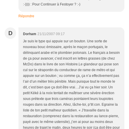
:-)))) : Pour Continuer à Festoyer ? :-)
Répondre
D
Dorham
21/11/2007 09:17
Je suis le type qui appuie sur un bouton. Une sorte de
nouveau bouc émissaire, après le maçon portugais, le
délinquant arabe et le plombier polonais. Le français a besoin
de ça pour avancer, c’est inscrit en lettres grasses (de chez
McDo) dans le livre de son Histoire.Le glandeur qui pose son
cul sur le strapontin du conducteur de rame de métro et qui
appuie sur un bouton ; vu comme ça, ça n’a effectivement pas
l’air d’un métier très pénible. Mais puisque tout le monde le
dit, c’est bien que ça doit être vrai…J’ai vu ça hier soir. Un
petit Kéké à la noix tentait de maîtriser une sévère érection
sous prétexte que trois caméras pointaient leurs loupiotes
rouges dans sa direction. Allez, lâche-toi, p’tit con. Egraine la
liste de ton petit malheur quotidien. « J’travaille dans la
restauration (comprenez dans la restauration au lance-pierre,
payé avec le même ustensile), j’en ai pour au moins deux
heures de trajet le matin, deux heures le soir (ça doit être pour