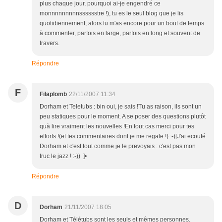
plus chaque jour, pourquoi ai-je engendré ce
monnnnnnnnnsssssstre !), tu es le seul blog que je lis
quotidiennement, alors tu m'as encore pour un bout de temps
à commenter, parfois en large, parfois en long et souvent de
travers.
Répondre
F
Filaplomb
22/11/2007 11:34
Dorham et Teletubs : bin oui, je sais !Tu as raison, ils sont un
peu statiques pour le moment. A se poser des questions plutôt
quà lire vraiment les nouvelles !En tout cas merci pour tes
efforts !(et tes commentaires dont je me regale !).:-)[J'ai ecouté
Dorham et c'est tout comme je le prevoyais : c'est pas mon
truc le jazz ! :-)) ]•
Répondre
D
Dorham
21/11/2007 18:05
Dorham et Télétubs sont les seuls et mêmes personnes.