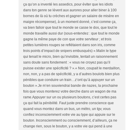
ça qu’on a inventé les assedics, pour éviter que les idiots
dans ton genre se lèvent aux aurores pour aller biner à 100
bornes de là où tu crèches et gagner un salaire de misère en
maigre récompense), à un moment donné, c’est comme ça,
va bien falloir que tout le monde se casse le dos, que tout le
monde travaille aussi dur (sous-entendez : que tout le monde
gagne la même paye de con que votre serviteur ; et trois
petites lumières rouges se reflétaient dans son iris, comme
trois points d’impact de snipers embusqués) ».Malin le type
qui tenait le micro, bien qu’invisible, tentait un raisonnement
sans doute sans fondement : « vous ne croyez pas qu’il
puisse exister une spécificité ? ».« Non, coupait le merdaillon,
non, non, y a pas de spécificité, y a d’autres boulots bien plus
pénibles que conduire un train…z’ont qu’à appuyer sur un
bouton ».Je m’en souviendrai bande de nazes, la prochaine
fois que vous monterez votre derche dans un wagon de ma
rame.Appuyer sur un ou plusieurs boutons, c’est certes pas
ça qui fait la pénibilité. Faut juste prendre conscience que
quand vous montez dans un bus, un métro, un tgv, vous
confiez inconsciemment votre vie au type qui appuie sur le
bouton. Inconsciemment ou consciemment, d’ailleurs, ça ne
change rien, sous le bouton, y a votre vie qui pend à une