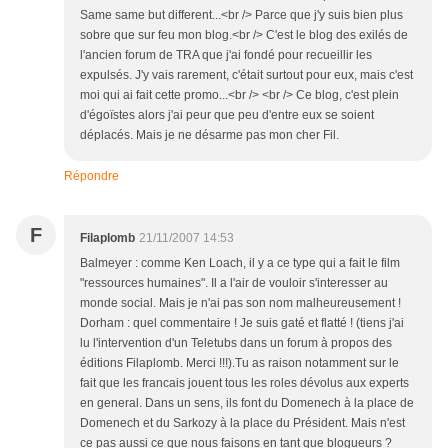
Same same but different...<br /> Parce que j'y suis bien plus
sobre que sur feu mon blog.<br /> C'est le blog des exilés de
l'ancien forum de TRA que j'ai fondé pour recueillir les
expulsés. J'y vais rarement, c'était surtout pour eux, mais c'est
moi qui ai fait cette promo...<br /> <br /> Ce blog, c'est plein
d'égoïstes alors j'ai peur que peu d'entre eux se soient
déplacés. Mais je ne désarme pas mon cher Fil.
Répondre
F
Filaplomb
21/11/2007 14:53
Balmeyer : comme Ken Loach, il y a ce type qui a fait le film
"ressources humaines". Il a l'air de vouloir s'interesser au
monde social. Mais je n'ai pas son nom malheureusement !
Dorham : quel commentaire ! Je suis gaté et flatté ! (tiens j'ai
lu l'intervention d'un Teletubs dans un forum à propos des
éditions Filaplomb. Merci !!!).Tu as raison notamment sur le
fait que les francais jouent tous les roles dévolus aux experts
en general. Dans un sens, ils font du Domenech à la place de
Domenech et du Sarkozy à la place du Président. Mais n'est
ce pas aussi ce que nous faisons en tant que blogueurs ?