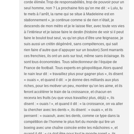
corde élimée.Trop de responsabilités, trop de pouvoir pour un
seul homme, non ? La prochaine fois qu’on me dit : « Lulu, tu
te mets à l’arrêt, la rame qui se situe à Madeleine est en
stationnement », je continue comme si de rien n’était, je
descends de mon métro et je le laisse filer, avec toute vos vies
à l’intérieur et je laisse faire le destin (histoire de voir si il peut
faire le boulot tout seul, vu qu’en plus d’être une feignasse, je
suis aussi un crétin dégénéré, sans compétences, qui sait
rien faire d’autre que d’appuyer sur un bouton).Sont marrants
ces frenchies, ils ont un avis sur tout, même sans éclairage. Ils
sont tous économistes. Tous sélectionneur de l’équipe de
France de football. Tous experts en géopolitique.Alors quand
le nain leur dit : « travaillez plus pour gagner plus », ils disent
« ouais », et quand il dit : « je donne des milliards aux plus
riches, pour les motiver un peu, montrer qu’on les aime, et ils
feront accélérer le train de la croissance, et chacun en
recevra les fruits (vu que vous travaillez plus, déjà) », ils
disent : « ouais ! », et quand il dit : « la croissance, on va aller
la chercher avec les dents », ils disent : « ouais », et ils
pensent : « ouaouh, avec les dents, comme ce type dans la
compétition de l’homme le plus fort du monde qui tire un
boeing avec une chaîne coincée entre les mâchoires », et
quand il dit : « ça doit être pour tout le monde pareil », ils