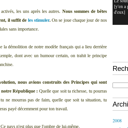
Le sout
[y'en a 
 activés, les uns après les autres.
Nous sommes de bêtes
d'eux]
nt, il suffit de
les stimuler
.
On se joue chaque jour de nos
ndales sans importance.
de la démolition de notre modèle français qui a lieu derrière
emple, dont avec un humour certain, on trahit le principe
anchise.
Rech
olution, nous avions construits des Principes qui sont
e notre République :
Quelle que soit ta richesse, tu pourras
 tu ne mourras pas de faim, quelle que soit ta situation, tu
Arch
seras payé décemment pour ton travail.
2008
 Ce pays n'est plus que l'ombre de lui-même.