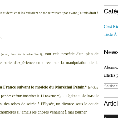
Caté
 et demi et si les huissiers ne me retrouvent pas avant, j'aurais droit à
C'est Ri
Texte À
s.
News
, tout cela procède d'un plan de
[eh oh, deux fois le même lien !]
sorte d'expérience en direct sur la manipulation de la
Abonnez-
articles 
la France suivant le modèle du Maréchal Pétain*
[
cf
Guy
, un épisode de bras de
s par des enfants imberbes le 11 novembre]
Artic
es, des robes de soirée à l'Elysée, un divorce sous le coude
homières si jamais les choses venaient à mal tourner.