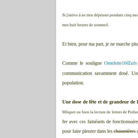
Si j'arrive à ne rien dépenser pendant cinq mois
mes huit heures de sommeil.
Et bien, pour ma part, je ne marche plu
Comme le souligne
Omelette16Œufs
communication savamment dosé. Une 
population.
Une dose de fête et de grandeur de 
Môquet ou bien la lecture de lettres de Poilu
fer avec ces fainéants de fonctionnair
pour faire pleurer dans les
chaumières
c