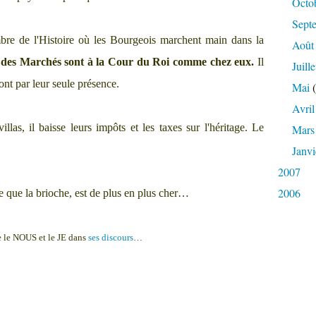
Octo
Sept
re de l'Histoire où les Bourgeois marchent main dans la
Août
des Marchés sont à la Cour du Roi comme chez eux.
Il
Juille
font par leur seule présence.
Mai
(
Avril
illas, il baisse leurs impôts et les taxes sur l'héritage. Le
Mars
Janvi
2007
2006
e que la brioche, est de plus en plus cher…
re le NOUS et le JE dans
ses discours
…