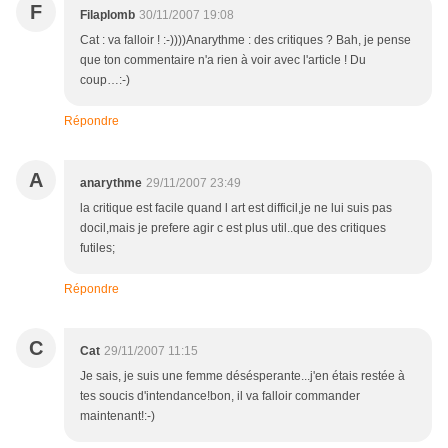
F
Filaplomb
30/11/2007 19:08
Cat : va falloir ! :-))))Anarythme : des critiques ? Bah, je pense
que ton commentaire n'a rien à voir avec l'article ! Du
coup…:-)
Répondre
A
anarythme
29/11/2007 23:49
la critique est facile quand l art est difficil,je ne lui suis pas
docil,mais je prefere agir c est plus util..que des critiques
futiles;
Répondre
C
Cat
29/11/2007 11:15
Je sais, je suis une femme désésperante...j'en étais restée à
tes soucis d'intendance!bon, il va falloir commander
maintenant!:-)