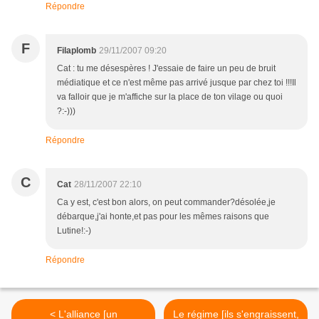
Répondre
F
Filaplomb
29/11/2007 09:20
Cat : tu me désespères ! J'essaie de faire un peu de bruit
médiatique et ce n'est même pas arrivé jusque par chez toi !!!Il
va falloir que je m'affiche sur la place de ton vilage ou quoi
?:-)))
Répondre
C
Cat
28/11/2007 22:10
Ca y est, c'est bon alors, on peut commander?désolée,je
débarque,j'ai honte,et pas pour les mêmes raisons que
Lutine!:-)
Répondre
< L'alliance [un
Le régime [ils s'engraissent,