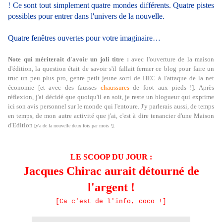
! Ce sont tout simplement quatre mondes différents. Quatre pistes
possibles pour entrer dans l'univers de la nouvelle.
Quatre fenêtres ouvertes pour votre imaginaire…
Note qui mériterait d'avoir un joli titre :
avec l'ouverture de la maison
d'édition, la question était de savoir s'il fallait fermer ce blog pour faire un
truc un peu plus pro, genre petit jeune sorti de HEC à l'attaque de la net
économie [et avec des fausses
chaussures
de foot aux pieds !]. Après
réflexion, j'ai décidé que quoiqu'il en soit, je reste un blogueur qui exprime
ici son avis personnel sur le monde qui l'entoure. J'y parlerais aussi, de temps
en temps, de mon autre activité que j'ai, c'est à dire tenancier d'une Maison
d'Edition
.
[y'a de la nouvelle deux fois par mois !]
LE SCOOP DU JOUR :
Jacques Chirac aurait détourné de
l'argent !
[Ca c'est de l'info, coco !]