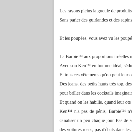
Les rayons pleins la gueule de produit
Sans parler des guirlandes et des sapins
Et les poupées, vous avez vu les poupé
La Barbie™ aux proportions irréelles ma
Avec son Ken™ en homme idéal, séduis
Et tous ces vêtements qu'on peut leur o
Des jeans, des petits hauts très top, de
pour briller dans les cocktails imaginair
Et quand on les habille, quand leur ote 
Ken™ n'a pas de pénis, Barbie™ n'a
canaliser un peu chaque jour. Pas de se
des voitures roses, pas d'ébats dans les