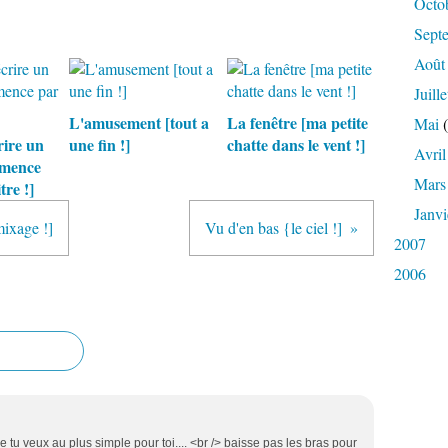
Octo
Sept
Août
Juille
L'amusement [tout a
La fenêtre [ma petite
Mai
(
ire un
une fin !]
chatte dans le vent !]
Avril
mmence
Mars
tre !]
Janvi
ixage !]
Vu d'en bas {le ciel !]
2007
2006
u veux au plus simple pour toi.... <br /> baisse pas les bras pour