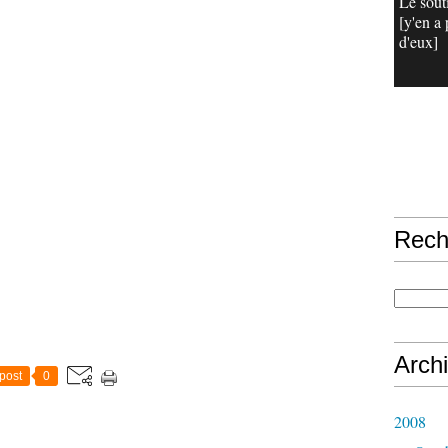
Le sout
[y'en a 
d'eux]
Rech
Arch
post
0
2008