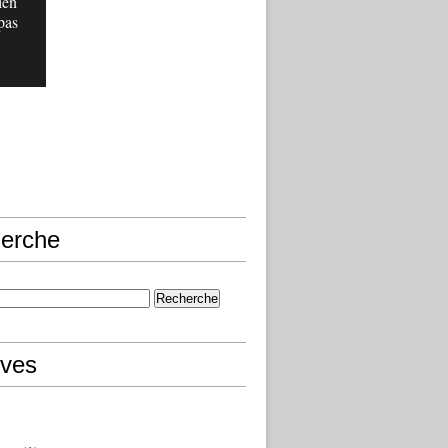
ien
pas
erche
ives