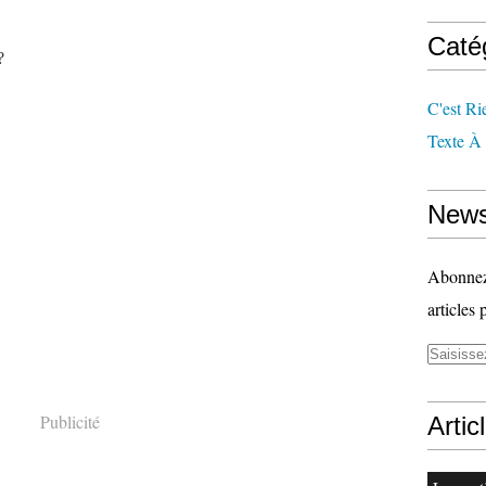
Caté
?
C'est Ri
Texte À
News
Abonnez-
articles 
Publicité
Artic