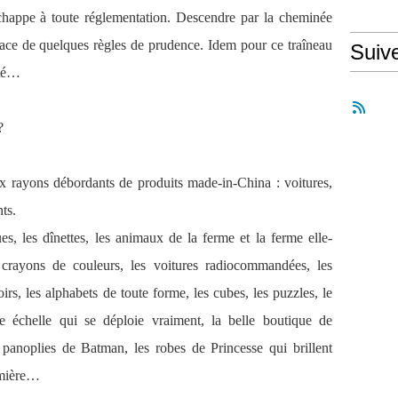
échappe à toute réglementation. Descendre par la cheminée
ace de quelques règles de prudence. Idem pour ce traîneau
Suiv
ité…
?
x rayons débordants de produits made-in-China : voitures,
ts.
ues, les dînettes, les animaux de la ferme et la ferme elle-
s crayons de couleurs, les voitures radiocommandées, les
irs, les alphabets de toute forme, les cubes, les puzzles, le
 échelle qui se déploie vraiment, la belle boutique de
s panoplies de Batman, les robes de Princesse qui brillent
umière…