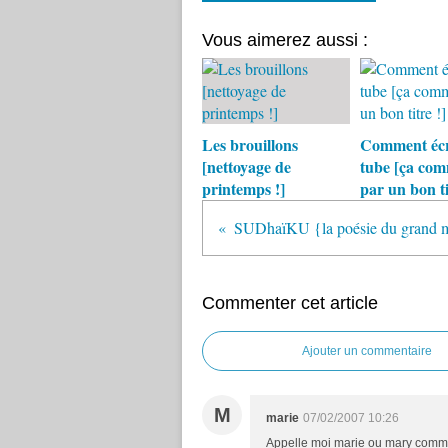
Vous aimerez aussi :
Les brouillons
Comment écr
[nettoyage de
tube [ça co
printemps !]
par un bon ti
SUDhaïKU {la poésie du grand m
Commenter cet article
Ajouter un commentaire
M
marie
07/02/2007 10:26
Appelle moi marie ou mary comme t