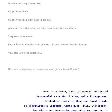
X
Abandonner ce qui vous pèse.
X
Ce qui vous altère.
X
Ce qui vous fait pesant dans la gadoue.
X
Alors que vous êtes faits, c'est clair, pour dépasser les altitudes.
X
Surpasser les sommets.
X
Pour laisser au vent des hauts-plateaux, le soin de vous lisser le plumage.
X
Vous êtes faits pour remonter…
X
X
[Je prends les devants pour les commentaires : je ne suis pas dépressif].
Nicolas Sarkozy, dans les médias, est passé
de «populaire» à sécurita!re, voire à dangereux.
Pendant ce temps-là, Ségolène Royal a muté
de «populiste» à légitime. Comme quoi, d'ici l'élection,
les médias ont encore le temps de dire tout un tas