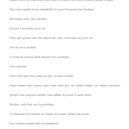
X
Tout vous semble d'une immobilité d'avant l'invention des horloges.
X
Des rendez-vous. Des activités.
X
D'avant l'invention de la vie.
X
Parce que quand vous êtes dépressifs, vous voyez bien où est la vie.
X
Vers où est la lumière.
X
Le haut du puit au fond duquel vous pataugez.
X
Vous macérez.
X
Faut croire que vous aimez un peu ça quand même.
X
Voyez comme vous baignez dans votre vieux jus, vos vieilles larmes, vos vieilles rancœurs.
X
Quand vous pourriez décider vous-mêmes de passer à autre chose.
X
Décider, voilà bien tout le problème.
X
Ça demande de trancher, de couper des ponts, fermer des portes.
X
Une certaine energie dans la métaphore.