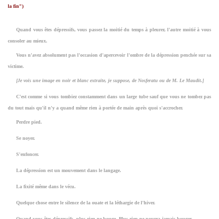
la fin")
X
Quand vous êtes dépressifs, vous passez la moitié du temps à pleurer, l'autre moitié à vous
consoler au mieux.
X
Vous n'avez absolument pas l'occasion d'apercevoir l'ombre de la dépression penchée sur sa
victime.
X
[Je vois une image en noir et blanc extraite, je suppose, de Nosferatu ou de M. Le Maudit.]
X
C'est comme si vous tombiez constamment dans un large tube sauf que vous ne tombez pas
du tout mais qu'il n'y a quand même rien à portée de main après quoi s'accrocher.
X
Perdre pied.
X
Se noyer.
X
S'enfoncer.
X
La dépression est un mouvement dans le langage.
X
La fixité même dans le vécu.
X
Quelque chose entre le silence de la ouate et la léthargie de l'hiver.
X
Quand vous êtes dépressifs, plus rien ne bouge. Plus rien ne pourra jamais bouger.