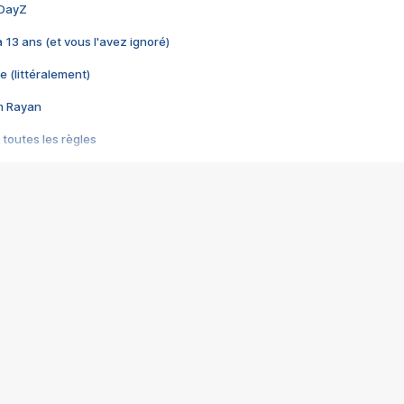
 DayZ
 a 13 ans (et vous l'avez ignoré)
e (littéralement)
im Rayan
 toutes les règles
s les jeux vidéo
us choquant de Rockstar ? - Le scandale BULLY
e plus moche de Steam
du RÊVE tourne au CAUCHEMAR
pendant 8 heures
it… à tort
umiliés par un jeu vidéo
ire - Final Fantasy 8