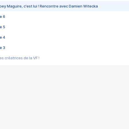
bey Maguire, c'est lui ! Rencontre avec Damien Witecka
e 6
e 5
e 4
e 3
s créatrices de la VF !
e 2
e 1
e Mektoub My Love arrive enfin ! Rencontre avec Shaïn Boumedine et Sal
i : après Toni en famille
elle réalise le bouleversant Dites lui que je l'aime
ais ! Rencontre autour de Vie privée de Rebecca Zlotowski