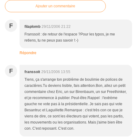
Ajouter un commentaire
F
filaplomb
29/11/2006 21:22
Franssoit : de retour de l'espace ?Pour les typos, je me
retiens, tu ne peux pas savoir !:-)
Répondre
F
franssoit
29/11/2006 13:55
Tiens, ça s'arrange ton problème de boulimie de polices de
caractères.Tu deviens lisible, fais attention.Bon, allez un petit
commentaire chez Eric, un sur Birenbaum, un sur Freethinker,
et je recommence à publier. Peut-être.Rappel : l'extrème
gauche ne vote pas à la présidentielle. Je sais pas qui vote
Besantruc et Laguillette.Remarque : c'est très con ce que je
viens de dire, ce sont les électeurs qui votent, pas les partis,
les mouvements ou les organisations. Mais j'aime bien être
con. C'est reposant. C'est con.