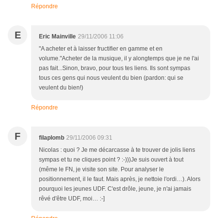
Répondre
E
Eric Mainville
29/11/2006 11:06
"A acheter et à laisser fructifier en gamme et en
volume."Acheter de la musique, il y alongtemps que je ne l'ai
pas fait...Sinon, bravo, pour tous tes liens. Ils sont sympas
tous ces gens qui nous veulent du bien (pardon: qui se
veulent du bien!)
Répondre
F
filaplomb
29/11/2006 09:31
Nicolas : quoi ? Je me décarcasse à te trouver de jolis liens
sympas et tu ne cliques point ? :-)))Je suis ouvert à tout
(même le FN, je visite son site. Pour analyser le
positionnement, il le faut. Mais après, je nettoie l'ordi…). Alors
pourquoi les jeunes UDF. C'est drôle, jeune, je n'ai jamais
rêvé d'être UDF, moi… :-]