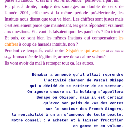
passé au chaud. "
C'est une bonne habitude
" pense-t-il à part lui.
Et, plus à droite, malgré des sondages au double de ceux de
l'année 2001, effectués à la même période pré-électorale, les
Instituts nous disent que tout va bien. Les chiffres sont justes mais
c'est seulement parce que maintenant, les gens répondent vraiment
aux questions. Et avant ils faisaient quoi les panélisés ? Du tricot ?
Et puis, ce sont bien les mêmes Instituts qui compensaient
les
chiffres
à coup de hasards intuitifs, non ?
Pendant ce temps-là, voilà notre
Ségolène qui avance
(il est bien ce
. Immaculée de légitimité, armée de sa calme volonté.
blog)
Ils vont avoir du mal à rattraper tout ça, les autres.
Bénabar a annoncé qu'il allait reprendre
l'activité chanson de Pascal Obispo
qui a décidé de se retirer de ce secteur.
On ignore encore si la holding s'appellera
Bénapo ou Obispar, mais il est certain
qu'avec son poids de 24% des ventes
sur le secteur des French Singers,
la rentabilité à un an s'annonce de toute beauté.
Notre conseil :
A acheter et à laisser fructifier
en gamme et en volume.