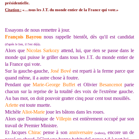
présidentielle.
Citation :
«…tous les J.T. du monde entier de la France qui vote.»
Essayons de nous remettre à jour.
François Bayrou
nous rappelle bientôt, dès qu'il est candidat
.
(d'après le lien, il l'est déjà)
Alors que
Nicolas Sarkozy
attend, lui, que rien se passe dans le
monde qui puisse le griller dans tous les J.T. du monde entier de
la France qui vote.
Sur la gauche-gauche,
José Bové
est reparti à la ferme parce que
quand même, il a autre chose à foutre.
Pendant que
Marie-George Buffet
et Olivier
Besancenot
parie
chacun sur la reprise de la totalité des voix de l'extrème gauche.
Au bas mot, on doit pouvoir gratter cinq pour cent tout mouillés.
Arlette
est toute muette.
Michèle
Aliot-Marie
joue les bâtons dans les roues.
Alors que Dominique de
Villepin
est entièrement occupé par son
travail de Premier Ministre.
Et Jacques
Chirac
pense à son
anniversaire
, encore un de
(wahou)