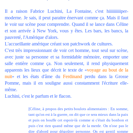
Il a raison Fabrice Luchini, La Fontaine, c'est hiiiiiiiiiiper-
moderne. Je sais, il peut paraitre énervant comme ça. Mais il faut
le voir sur scène pour comprendre. Quand il se lance dans Céline
et son arrivée à New York, vous y êtes. Les bars, les bancs, la
pauvreté, l'Amérique d'alors.
L'accueillante amérique créant son patchwork de cultures.
C'est très impressionnant de voir cet homme, tout seul sur scène,
avec juste sa personne et sa formidable mémoire, emporter une
salle entière comme ça. Non seulement, il rend physiquement
apparents les lieux que décrit le texte de «
voyage au bout de la
nuit
» et les états d'âme du
Ferdinand
perdu dans la Grosse
Pomme, mais il en souligne aussi constamment l'écriture elle-
même.
Luchini, c'est le parfum et le flacon.
[Céline, à propos des petits boulots alimentaires : En somme,
tant qu'on est à la guerre, on dit que ce sera mieux dans la paix
et puis on bouffe cet espoir-là comme si c'était du bonbon et
puis c'est rien quand même que de la merde. On n'ose pas le
dire d'abord pour dégoûter personne. On est gentil somme