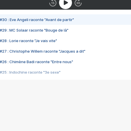
#30 : Eve Angeli raconte "Avant de partir"
#29 : MC Solaar raconte "Bouge de là"
28 : Lorie raconte "Je vais vite"
#27 : Christophe Willem raconte "Jacques a dit"
#26 : Chimène Badi raconte "Entre nous"
#25 : Indochine raconte "3e sexe"
#24 : Zaho raconte "C'est chelou"
#23 : Patrick Bruel raconte "Au café des délices"
#22 : Kyo raconte "Le chemin"
#21 : Nolwenn Leroy raconte "Cassé"
#20 : Patrick Hernandez raconte "Born to be alive"