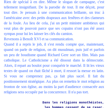
Rien de spécial à en dire. Même le slogan de campagne, c'est
tellement insignifiant. De la parodie de tout. Il me déçoit, pour
tout dire. Je pensais à une communication brillante, un truc à
l'américaine avec des petits drapeaux aux fenêtres et des clameurs
de la foule. Au lieu de cela, j'ai un petit ministre ambitieux qui
veut plus de pouvoir parce que ses copains n'ont pas été assez
sympas pour lui les laisser les clés du camion.
Revenons à Benoît XVI et sa communication.
Quand il a repris le job, il s'est rendu compte que, maintenant,
quand on parle de religion, on dit musulman, puis juif et parfois
un peu de boudisme quand Richard Gere sort un film. Mais pas
catholique. Le Catholicisme a été dissout dans la démocratie.
Alors, il repart au boulot pour conquérir le marché. Il lit les vieux
textes de quand on était fâché à mort, il ressort la messe en latin.
Si vous ne comprenez pas, ça fait plus sacré. Il fait du
positionnement stratégique. Au plus on remettra le mot religion au
fronton de son église, au moins la part d'audience consacrée aux
religions sera occupée par la concurrence. Il n'a pas tort.
Dans les religions monothéistes,
les hommes cessent de se raser,