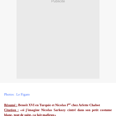
Publicité
Photos : Le Figaro
er
Résumé :
Benoît XVI en Turquie et Nicolas I
chez Arlette Chabot
Citation :
«
si j'imagine Nicolas Sarkozy cintré dans son petit costume
blanc, tout de suite, ça fait mafieux»