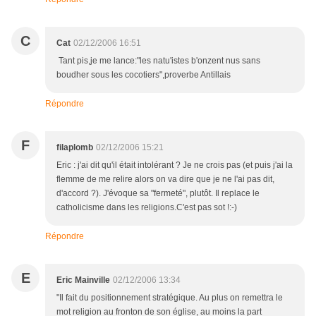
C
Cat
02/12/2006 16:51
Tant pis,je me lance:"les natu'istes b'onzent nus sans
boudher sous les cocotiers",proverbe Antillais
Répondre
F
filaplomb
02/12/2006 15:21
Eric : j'ai dit qu'il était intolérant ? Je ne crois pas (et puis j'ai la
flemme de me relire alors on va dire que je ne l'ai pas dit,
d'accord ?). J'évoque sa "fermeté", plutôt. Il replace le
catholicisme dans les religions.C'est pas sot !:-)
Répondre
E
Eric Mainville
02/12/2006 13:34
"Il fait du positionnement stratégique. Au plus on remettra le
mot religion au fronton de son église, au moins la part