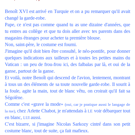
Benoît XVI est arrivé en Turquie et on a pu remarquer qu'il avait
changé la garde-robe.
Pape, ce n'est pas comme quand tu as une dizaine d'années, que
tu entres au collège et que tu dois aller avec tes parents dans des
magasins étranges pour acheter ta première blouse.
Non, saint-père, le costume est fourni.
J'imagine qu'il doit bien être consulté, le néo-pontife, pour donner
quelques indications aux tailleurs et à toutes les petites mains du
Vatican : un peu de frou-frou ici, des falbalas par là, et oui de la
ganse, partout de la ganse.
Et voilà, notre Benoît qui descend de l'avion, lentement, montrant
à tous un des éléments de sa toute nouvelle garde-robe. Il sourit à
la foule, agite la main, tout de blanc vêtu, on croirait qu'il fait sa
Ségolène.
Comme c'est «grave la mode»
(oui, car je pratique aussi le langage de
chez Arlette Chabot, je m'attendais à
voir débarquer tout
la rue),
LE
en blanc,
aussi.
LUI
C'est bizarre, si j'imagine Nicolas Sarkozy cintré dans son petit
costume blanc, tout de suite, ça fait mafieux.