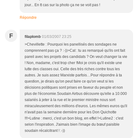
jour... En tt cas sur la photo ça ne se voit pas !
Répondre
F
filaplomb
01/03/2007 23:25
>Chevillette : Pourquoi les panellisés des sondages ne
comprennent pas ça ? :-))>Cat : tu as remarqué qu'ils ont fait
pareil avec les projets des candidats ? On veut changer la vie
! Non, madame, c'est trop cher !Moi je crois qu'il existe une
lutte des classes oui. Celle des très riches contre tous les
autres. Je suis assez Marxiste parfois…Pour répondre à ta
question, je dirais qu'on peut faire ce qu'on veut si les
décisions politiques sont prises en faveur du peuple et non
plus de l'économie.Soudain Airbus découvre qu'elle a 10.000
salariés à jeter à la rue et le premier ministre nous sort
miraculeusement des millions d'euros. Les mêmes euros qu'il
n'avait pas la semaine dernière pour les Don Quichotte
!!!>Lutine : merci, c'est un bon blog, en effet !>Lutine2 : c'est
selon l'inspiration. J'aimais bien l'image du bœuf paisible
soudain récalcitrant ! :-))