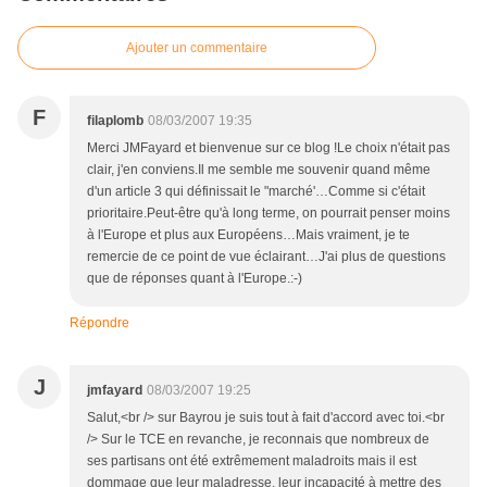
Ajouter un commentaire
F
filaplomb
08/03/2007 19:35
Merci JMFayard et bienvenue sur ce blog !Le choix n'était pas
clair, j'en conviens.Il me semble me souvenir quand même
d'un article 3 qui définissait le "marché'…Comme si c'était
prioritaire.Peut-être qu'à long terme, on pourrait penser moins
à l'Europe et plus aux Européens…Mais vraiment, je te
remercie de ce point de vue éclairant…J'ai plus de questions
que de réponses quant à l'Europe.:-)
Répondre
J
jmfayard
08/03/2007 19:25
Salut,<br /> sur Bayrou je suis tout à fait d'accord avec toi.<br
/> Sur le TCE en revanche, je reconnais que nombreux de
ses partisans ont été extrêmement maladroits mais il est
dommage que leur maladresse, leur incapacité à mettre des