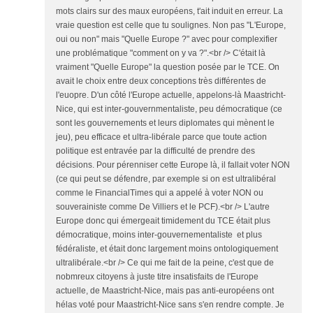
mots clairs sur des maux européens, t'ait induit en erreur. La
vraie question est celle que tu soulignes. Non pas "L'Europe,
oui ou non" mais "Quelle Europe ?" avec pour complexifier
une problématique "comment on y va ?".<br /> C'était là
vraiment "Quelle Europe" la question posée par le TCE. On
avait le choix entre deux conceptions très différentes de
l'euopre. D'un côté l'Europe actuelle, appelons-là Maastricht-
Nice, qui est inter-gouvernmentaliste, peu démocratique (ce
sont les gouvernements et leurs diplomates qui mènent le
jeu), peu efficace et ultra-libérale parce que toute action
politique est entravée par la difficulté de prendre des
décisions. Pour pérenniser cette Europe là, il fallait voter NON
(ce qui peut se défendre, par exemple si on est ultralibéral
comme le FinancialTimes qui a appelé à voter NON ou
souverainiste comme De Villiers et le PCF).<br /> L'autre
Europe donc qui émergeait timidement du TCE était plus
démocratique, moins inter-gouvernementaliste et plus
fédéraliste, et était donc largement moins ontologiquement
ultralibérale.<br /> Ce qui me fait de la peine, c'est que de
nobmreux citoyens à juste titre insatisfaits de l'Europe
actuelle, de Maastricht-Nice, mais pas anti-européens ont
hélas voté pour Maastricht-Nice sans s'en rendre compte. Je