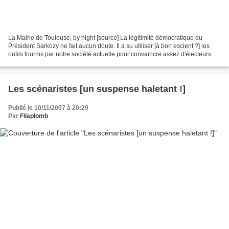
La Mairie de Toulouse, by night [source] La légitimité démocratique du
Président Sarkozy ne fait aucun doute. Il a su utiliser [à bon escient ?] les
outils fournis par notre société actuelle pour convaincre assez d'électeurs du
bien fondé de son projet....
Les scénaristes [un suspense haletant !]
Publié le 10/11/2007 à 20:29
Par
Filaplomb