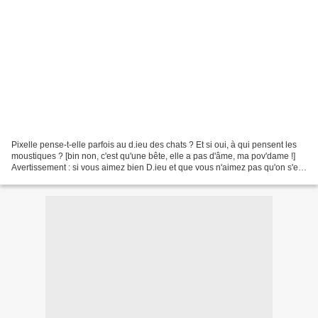
Pixelle pense-t-elle parfois au d.ieu des chats ? Et si oui, à qui pensent les
moustiques ? [bin non, c'est qu'une bête, elle a pas d'âme, ma pov'dame !]
Avertissement : si vous aimez bien D.ieu et que vous n'aimez pas qu'on s'en
moque, passez votre chemin,...