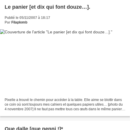
Le panier [et dix qui font douze…].
Publié le 05/11/2007 à 18:17
Par
Filaplomb
Pixelle a trouvé le chemin pour accéder à la table. Elle aime se blottir dans
ce coin où sont toujours mes cahiers et quelques papiers utiles… [photo du
4 novembre 2007] Il ne faut pas mettre tous ces œufs dans le même panier.
Je suis féru de ces proverbes...
Que dalle [que nenni !]*