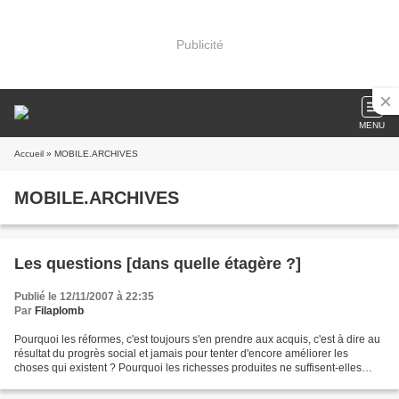
Publicité
MENU
Accueil
» MOBILE.ARCHIVES
MOBILE.ARCHIVES
Les questions [dans quelle étagère ?]
Publié le 12/11/2007 à 22:35
Par
Filaplomb
Pourquoi les réformes, c'est toujours s'en prendre aux acquis, c'est à dire au
résultat du progrès social et jamais pour tenter d'encore améliorer les
choses qui existent ? Pourquoi les richesses produites ne suffisent-elles
jamais à ce que chacun d'entre...