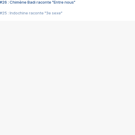
#26 : Chimène Badi raconte "Entre nous"
#25 : Indochine raconte "3e sexe"
#24 : Zaho raconte "C'est chelou"
#23 : Patrick Bruel raconte "Au café des délices"
#22 : Kyo raconte "Le chemin"
#21 : Nolwenn Leroy raconte "Cassé"
#20 : Patrick Hernandez raconte "Born to be alive"
#19 : Lorie raconte "Près de moi"
#18 : Michael Jones raconte "A nos actes manqués" (avec Jean-Jacque
#17 : Khaled raconte "Aïcha"
#16 : Corneille raconte "Parce qu'on vient de loin"
#15 : Indochine raconte "L'aventurier"
14 : Lorie raconte "Sur un air latino"