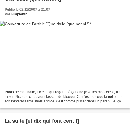
Publié le 02/11/2007 à 21:07
Par
Filaplomb
Photo de ma chatte, Pixelle, qui regarde à gauche [vive les mots clés !] Il a
raison Nicolas, ça devient lassant de bloguer. Ce n'est pas que la politique
soit inintéressante, mais à force, c'est comme pisser dans un parapluie, ça
n'a aucun intérêt. L'autre...
La suite [et dix qui font cent !]