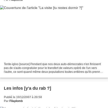
Tente-igloo [source] Pendant que nos deux auto-démocrates n'en finissent
pas de s'auto-congratuler pour le transfert de valeurs opéré de l'un vers
l'autre, ce sont quand même deux populations toutes entières qu'ils prennent
en otage. Il parait que l'une...
Les infos [y'a du rab ?]
Publié le 10/12/2007 à 20:58
Par
Filaplomb