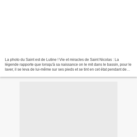
La photo du Saint est de Lutine ! Vie et miracles de Saint Nicolas : La
légende rapporte que lorsqu'à sa naissance on le mit dans le bassin, pour le
laver, il se leva de lui-même sur ses pieds et se tint en cet état pendant deux
heures, les mains jointes...