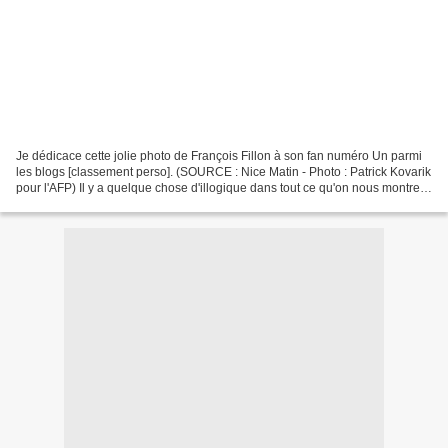
Je dédicace cette jolie photo de François Fillon à son fan numéro Un parmi
les blogs [classement perso]. (SOURCE : Nice Matin - Photo : Patrick Kovarik
pour l'AFP) Il y a quelque chose d'illogique dans tout ce qu'on nous montre.
Par exemple, on nous a...