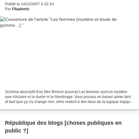
Publié le 14/12/2007 à 22:24
Par
Filaplomb
Schéma descriptif d'un être féminin [source] Les femmes sont un mystère
que n'éclaire ni la durée ni le libertinage. Vous pouvez en baiser aimer tant
et tant que ça n'y change rien, elles restent à des lieux de la logique logique.
Par exemple, dans une...
République des blogs [choses publiques en
public ?]