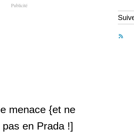
Publicité
Suiv
le menace {et ne
e pas en Prada !]