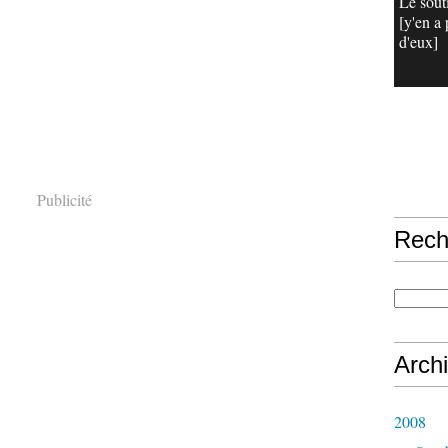
Le sout
[y'en a 
d'eux]
Publicité
Rech
Arch
2008