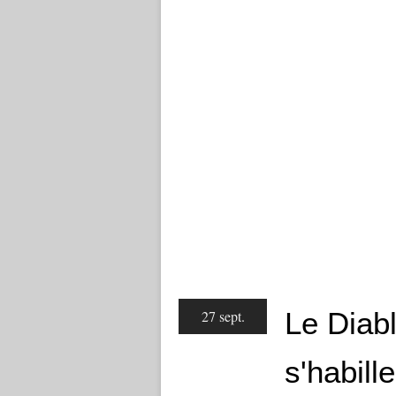
Le Diab
27 sept.
s'habill