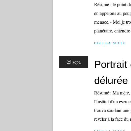
Résumé : le point 
en appelons au peup
menace.» Moi je tro
planétaire, entendr
LIRE LA SUITE
Portrai
25 sept.
délurée 
Résumé : Ma mère, n
l'Institut d'un escro
trouva soudain une p
révéler à la face d