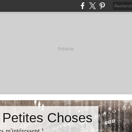
Publicité
s Petites Choses
es m'intéressent !