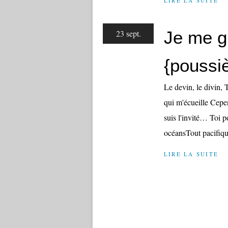
LIRE LA SUITE
Je me g
23 sept.
{poussiè
Le devin, le divin, 
qui m'écueille Cepe
suis l'invité… Toi p
océansTout pacifique
LIRE LA SUITE