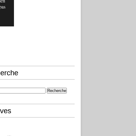
ien
pas
erche
ives