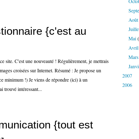
Octo
Sept
Août
ionnaire {c'est au
Juille
Mai
(
Avril
Mars
ce site. C'est une nouveauté ! Régulièrement, je mettrais
Janvi
images croisées sur Internet. Résumé : Je propose un
2007
ce minimum !) Je viens de répondre (ici) à un
2006
ai trouvé intéressant...
unication {tout est