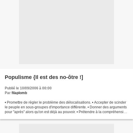
Populisme {Il est des no-ôtre !]
Publié le 10/09/2006 à 00:00
Par
filaplomb
• Promettre de règler le problème des délocalisations. • Accepter de scinder
le peuple en sous-groupes d'importance différente. • Donner des arguments
pour "après" alors qu'on est déjà au pouvoir. • Prétendre à la compréhension
des intérêts du peuple...