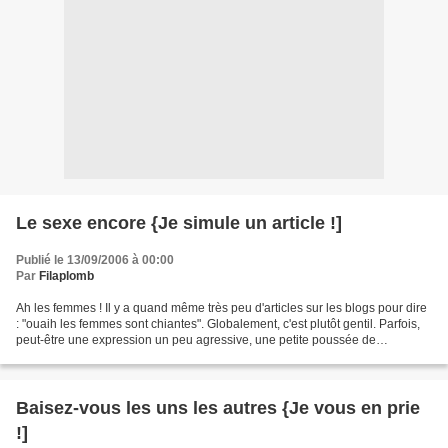
Le sexe encore {Je simule un article !]
Publié le 13/09/2006 à 00:00
Par
Filaplomb
Ah les femmes ! Il y a quand même très peu d'articles sur les blogs pour dire
: "ouaih les femmes sont chiantes". Globalement, c'est plutôt gentil. Parfois,
peut-être une expression un peu agressive, une petite poussée de
testostérone passagère mais c'est...
Baisez-vous les uns les autres {Je vous en prie
!]