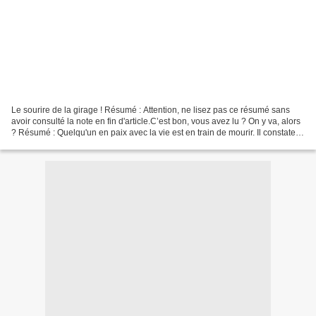
Le sourire de la girage ! Résumé : Attention, ne lisez pas ce résumé sans
avoir consulté la note en fin d'article.C’est bon, vous avez lu ? On y va, alors
? Résumé : Quelqu'un en paix avec la vie est en train de mourir. Il constate la
peur et l'angoisse...