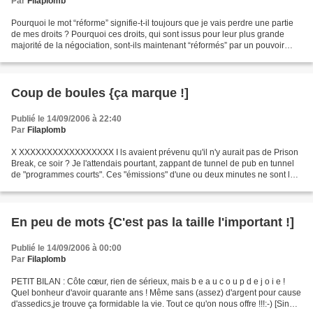
Par
Filaplomb
Pourquoi le mot “réforme” signifie-t-il toujours que je vais perdre une partie
de mes droits ? Pourquoi ces droits, qui sont issus pour leur plus grande
majorité de la négociation, sont-ils maintenant “réformés” par un pouvoir
vertical ?Pourquoi, la part...
Coup de boules {ça marque !]
Publié le 14/09/2006 à 22:40
Par
Filaplomb
X XXXXXXXXXXXXXXXXX I ls avaient prévenu qu'il n'y aurait pas de Prison
Break, ce soir ? Je l'attendais pourtant, zappant de tunnel de pub en tunnel
de "programmes courts". Ces "émissions" d'une ou deux minutes ne sont là,
n'ont été inventé que pour contourner...
En peu de mots {C'est pas la taille l'important !]
Publié le 14/09/2006 à 00:00
Par
Filaplomb
PETIT BILAN : Côte cœur, rien de sérieux, mais b e a u c o u p d e j o i e !
Quel bonheur d'avoir quarante ans ! Même sans (assez) d'argent pour cause
d'assedics,je trouve ça formidable la vie. Tout ce qu'on nous offre !!!:-) [Sinon,