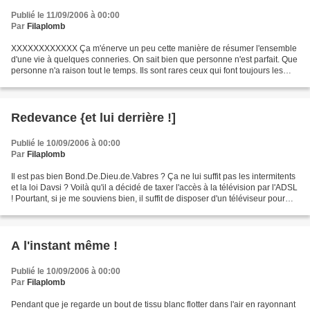
Publié le 11/09/2006 à 00:00
Par
Filaplomb
XXXXXXXXXXXX Ça m'énerve un peu cette manière de résumer l'ensemble
d'une vie à quelques conneries. On sait bien que personne n'est parfait. Que
personne n'a raison tout le temps. Ils sont rares ceux qui font toujours les
bons choix ! Et puis, vous vouliez...
Redevance {et lui derrière !]
Publié le 10/09/2006 à 00:00
Par
Filaplomb
Il est pas bien Bond.De.Dieu.de.Vabres ? Ça ne lui suffit pas les intermitents
et la loi Davsi ? Voilà qu'il a décidé de taxer l'accès à la télévision par l'ADSL
! Pourtant, si je me souviens bien, il suffit de disposer d'un téléviseur pour
être redevable,...
A l'instant même !
Publié le 10/09/2006 à 00:00
Par
Filaplomb
Pendant que je regarde un bout de tissu blanc flotter dans l'air en rayonnant