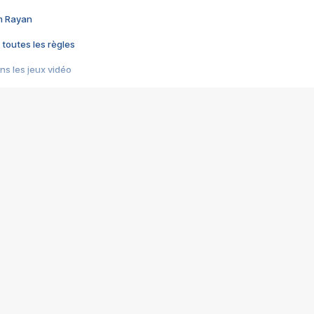
im Rayan
 toutes les règles
s les jeux vidéo
us choquant de Rockstar ? - Le scandale BULLY
e plus moche de Steam
du RÊVE tourne au CAUCHEMAR
pendant 8 heures
it… à tort
umiliés par un jeu vidéo
ire - Final Fantasy 8
ti un empire - Age of Empires
story DOFUS