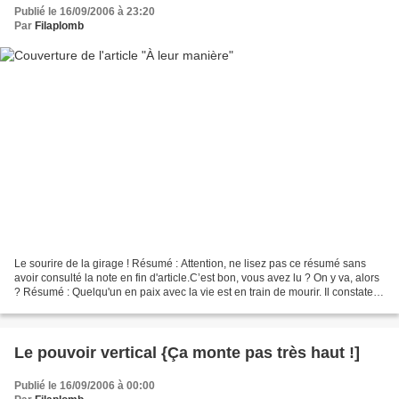
Publié le 16/09/2006 à 23:20
Par
Filaplomb
Le sourire de la girage ! Résumé : Attention, ne lisez pas ce résumé sans
avoir consulté la note en fin d'article.C’est bon, vous avez lu ? On y va, alors
? Résumé : Quelqu'un en paix avec la vie est en train de mourir. Il constate la
peur et l'angoisse...
Le pouvoir vertical {Ça monte pas très haut !]
Publié le 16/09/2006 à 00:00