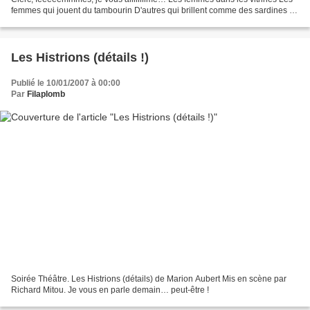
femmes qui jouent du tambourin D'autres qui brillent comme des sardines A
chaque fois qu'elles se maquillent...
Les Histrions (détails !)
Publié le 10/01/2007 à 00:00
Par
Filaplomb
Soirée Théâtre. Les Histrions (détails) de Marion Aubert Mis en scène par
Richard Mitou. Je vous en parle demain… peut-être !