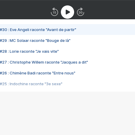
#30 : Eve Angeli raconte "Avant de partir"
#29 : MC Solaar raconte "Bouge de là"
28 : Lorie raconte "Je vais vite"
#27 : Christophe Willem raconte "Jacques a dit"
#26 : Chimène Badi raconte "Entre nous"
#25 : Indochine raconte "3e sexe"
#24 : Zaho raconte "C'est chelou"
#23 : Patrick Bruel raconte "Au café des délices"
#22 : Kyo raconte "Le chemin"
#21 : Nolwenn Leroy raconte "Cassé"