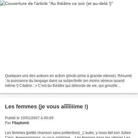
Quelques uns des acteurs en action (photo prise à grande vitesse). Résumé
: la puissance du langage dans sa subjectivité (en moins sérieux quand
même !) Citation : « C'est du théâtre qui déborde de vie, qui grouille
joyeusement, qui tintinabule dans le...
Les femmes (je vous aîîîîiiime !)
Publié le 10/01/2007 à 00:00
Par
Filaplomb
Les femmes [petite chanson sans prétention] _L'autre, y nous fait son Julien
Clerc, feeeeemmmes, je vous aiiiiiiiime… Les femmes dans les vitrines Les