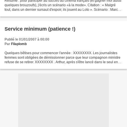
Résumé : pour participer au succès du cinéma français (et gagner moi aussi
quelques brouzoufs), j'écris un scénario «à la mode». Citation : « Malgré
tout, dans un dernier sursaut d'espoir, ils jouent au Loto ». Scénario : Marc
Resse est un homme d'une...
Service minimum (patience !)
Publié le 01/01/2007 à 00:00
Par
Filaplomb
Quelques bêtises pour commencer l'année : XXXXXXXX. Les journalistes
femmes sont obligées de démissionner parce que leur compagnon ministre
refuse de se retirer. XXXXXXXX . Arthur, après s'être lancé dans le seul en
scène, s'essaie à présent dans la télé...