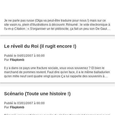
Je ne parle pas russe (Olga va peut-être traduire pour nous !) mais sur ce
site vasin.ru, plein d'illustrations à découvrir. Résumé : le vote électronique à
l'u-m-p Citation : « S'organiser un tel plébiscite, ça fait un peu son De Gaule
qui doute, non...
Le réveil du Roi (il rugit encore !)
Publié le 04/01/2007 à 00:00
Par
Filaplomb
Il y a dans ce pays une fracture sociale, vous vous souvenez ? Et bien le
marchand de pommes revient. Faut dire qu'en face, il a le même balladurien
qu'en mille neuf cent quatre vingt quinze.Ça lui rappelle des souvenirs à
papy.Et puis, l'idée d'une campagne...
Scénario (Toute une histoire !)
Publié le 03/01/2007 à 00:00
Par
Filaplomb