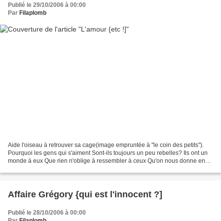
Publié le 29/10/2006 à 00:00
Par
Filaplomb
Aide l'oiseau à retrouver sa cage(image empruntée à "le coin des petits").
Pourquoi les gens qui s'aiment Sont-ils toujours un peu rebelles? Ils ont un
monde à eux Que rien n'oblige à ressembler à ceux Qu'on nous donne en
modèle William Sheller - Un homme...
Affaire Grégory {qui est l'innocent ?]
Publié le 28/10/2006 à 00:00
Par
Filaplomb