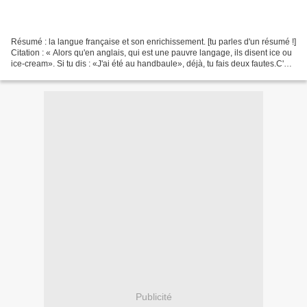
Résumé : la langue française et son enrichissement. [tu parles d'un résumé !]
Citation : « Alors qu'en anglais, qui est une pauvre langage, ils disent ice ou
ice-cream». Si tu dis : «J'ai été au handbaule», déjà, tu fais deux fautes.C'est
comme ça, le...
Publicité