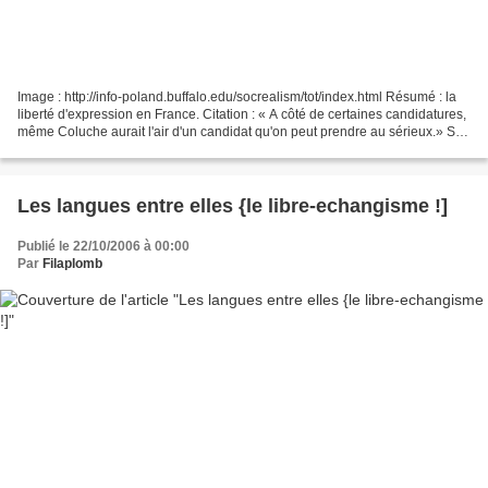
Image : http://info-poland.buffalo.edu/socrealism/tot/index.html Résumé : la
liberté d'expression en France. Citation : « A côté de certaines candidatures,
même Coluche aurait l'air d'un candidat qu'on peut prendre au sérieux.» Si
je devais moi-même diffuser...
Les langues entre elles {le libre-echangisme !]
Publié le 22/10/2006 à 00:00
Par
Filaplomb