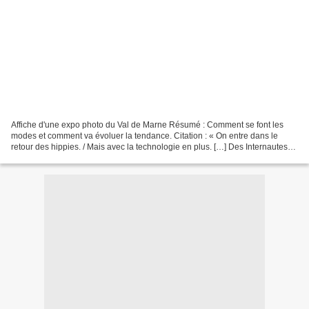
Affiche d'une expo photo du Val de Marne Résumé : Comment se font les
modes et comment va évoluer la tendance. Citation : « On entre dans le
retour des hippies. / Mais avec la technologie en plus. […] Des Internautes
Hippies.] Ce que je ne comprend pas,...