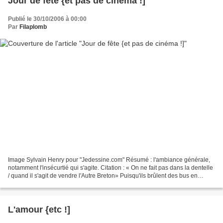
Jour de fête {et pas de cinéma !]
Publié le 30/10/2006 à 00:00
Par
Filaplomb
Image Sylvain Henry pour "Jedessine.com" Résumé : l'ambiance générale,
notamment l'insécurtié qui s'agite. Citation : « On ne fait pas dans la dentelle
/ quand il s'agit de vendre l'Autre Breton» Puisqu'ils brûlent des bus en
banlieueLe gouvernement,après...
L'amour {etc !]