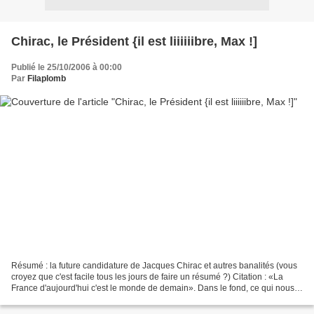
Chirac, le Président {il est liiiiiibre, Max !]
Publié le 25/10/2006 à 00:00
Par
Filaplomb
Résumé : la future candidature de Jacques Chirac et autres banalités (vous
croyez que c'est facile tous les jours de faire un résumé ?) Citation : «La
France d'aujourd'hui c'est le monde de demain». Dans le fond, ce qui nous
restera de meilleur des deux...