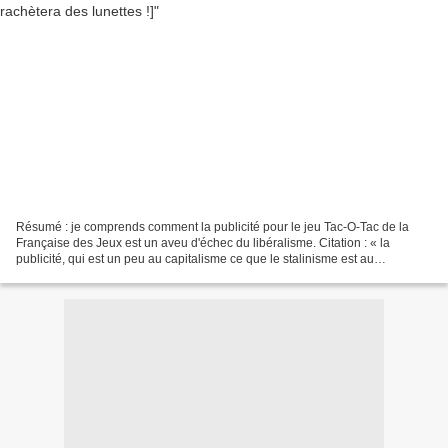
Résumé : je comprends comment la publicité pour le jeu Tac-O-Tac de la
Française des Jeux est un aveu d'échec du libéralisme. Citation : « la
publicité, qui est un peu au capitalisme ce que le stalinisme est au
léninisme». Je viens de comprendre quelque...