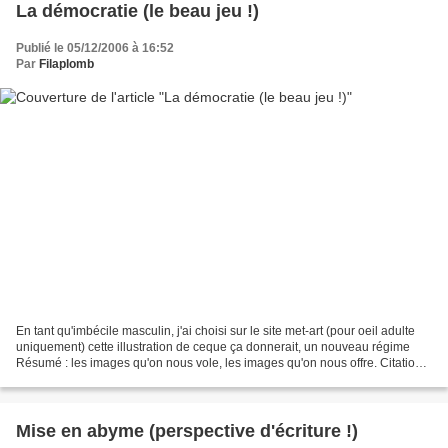
La démocratie (le beau jeu !)
Publié le 05/12/2006 à 16:52
Par
Filaplomb
En tant qu'imbécile masculin, j'ai choisi sur le site met-art (pour oeil adulte
uniquement) cette illustration de ceque ça donnerait, un nouveau régime
Résumé : les images qu'on nous vole, les images qu'on nous offre. Citation :
« avec un peu de cette...
Mise en abyme (perspective d'écriture !)