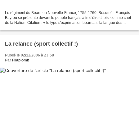
Le régiment du Béarn en Nouvelle-France, 1755-1760. Résumé : François
Bayrou se présente devant le peuple français afin d'être choisi comme chef
de la Nation. Citation : « le type s'exprimait en béarnais, la langue des
autochtones locaux ». Sur France...
La relance (sport collectif !)
Publié le 02/12/2006 à 23:58
Par
Filaplomb