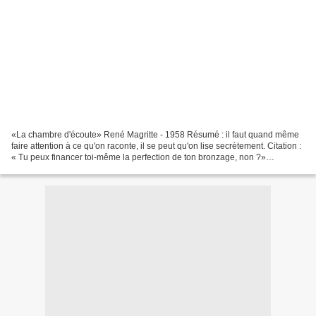
«La chambre d'écoute» René Magritte - 1958 Résumé : il faut quand même
faire attention à ce qu'on raconte, il se peut qu'on lise secrètement. Citation :
« Tu peux financer toi-même la perfection de ton bronzage, non ?»
Aujourd'hui, c'est conneries. Ça...