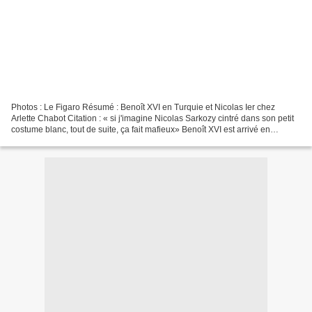
Photos : Le Figaro Résumé : Benoît XVI en Turquie et Nicolas Ier chez
Arlette Chabot Citation : « si j'imagine Nicolas Sarkozy cintré dans son petit
costume blanc, tout de suite, ça fait mafieux» Benoît XVI est arrivé en
Turquie et on a pu remarquer qu'il...