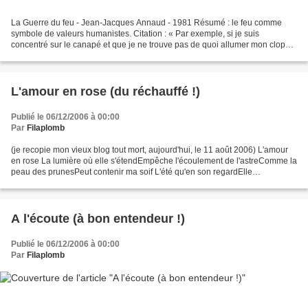
La Guerre du feu - Jean-Jacques Annaud - 1981 Résumé : le feu comme
symbole de valeurs humanistes. Citation : « Par exemple, si je suis
concentré sur le canapé et que je ne trouve pas de quoi allumer mon clope,
ça me déconcentre.» Dans mon appartement,...
L'amour en rose (du réchauffé !)
Publié le 06/12/2006 à 00:00
Par
Filaplomb
(je recopie mon vieux blog tout mort, aujourd'hui, le 11 août 2006) L'amour
en rose La lumière où elle s'étendEmpêche l'écoulement de l'astreComme la
peau des prunesPeut contenir ma soif L'été qu'en son regardElle
porteTandis que dans leur nidSes yeuxParmi...
A l'écoute (à bon entendeur !)
Publié le 06/12/2006 à 00:00
Par
Filaplomb