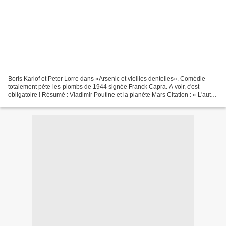
Boris Karlof et Peter Lorre dans «Arsenic et vieilles dentelles». Comédie
totalement pète-les-plombs de 1944 signée Franck Capra. A voir, c'est
obligatoire ! Résumé : Vladimir Poutine et la planète Mars Citation : « L'autre,
aussi rond que rouge, et lui,...