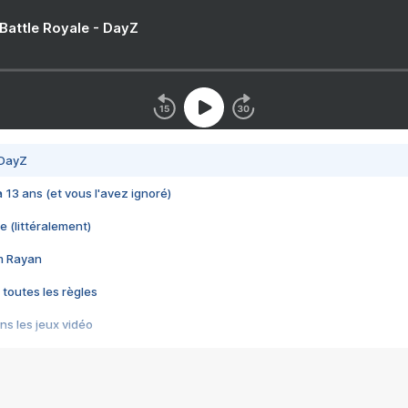
 Battle Royale - DayZ
 DayZ
 a 13 ans (et vous l'avez ignoré)
e (littéralement)
im Rayan
 toutes les règles
s les jeux vidéo
us choquant de Rockstar ? - Le scandale BULLY
e plus moche de Steam