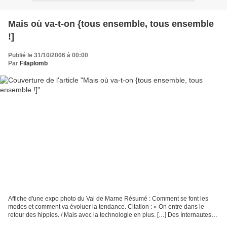
Mais où va-t-on {tous ensemble, tous ensemble
!]
Publié le 31/10/2006 à 00:00
Par
Filaplomb
Affiche d'une expo photo du Val de Marne Résumé : Comment se font les
modes et comment va évoluer la tendance. Citation : « On entre dans le
retour des hippies. / Mais avec la technologie en plus. […] Des Internautes
Hippies.] Ce que je ne comprend pas,...