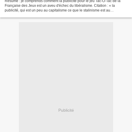
Résumé : je comprends comment la publicité pour le jeu Tac-O-Tac de la
Française des Jeux est un aveu d'échec du libéralisme. Citation : « la
publicité, qui est un peu au capitalisme ce que le stalinisme est au
léninisme». Je viens de comprendre quelque...
Publicité