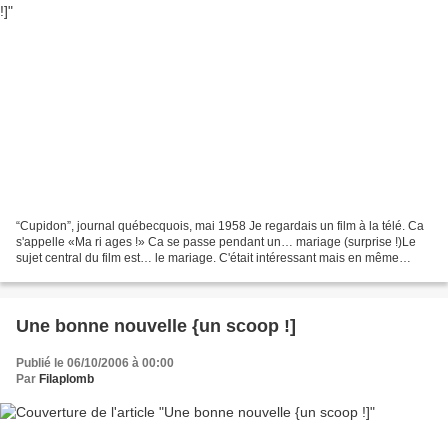
“Cupidon”, journal québecquois, mai 1958 Je regardais un film à la télé. Ca
s'appelle «Ma ri ages !» Ca se passe pendant un… mariage (surprise !)Le
sujet central du film est… le mariage. C'était intéressant mais en même
temps, je réfléchissais à la vie....
Une bonne nouvelle {un scoop !]
Publié le 06/10/2006 à 00:00
Par
Filaplomb