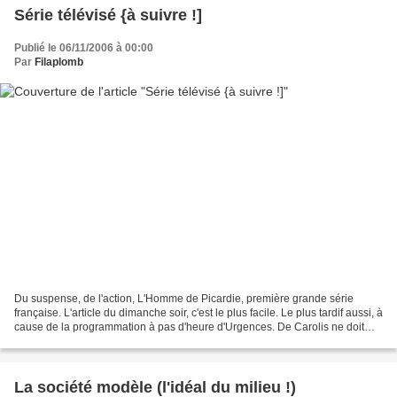
Série télévisé {à suivre !]
Publié le 06/11/2006 à 00:00
Par
Filaplomb
Du suspense, de l'action, L'Homme de Picardie, première grande série
française. L'article du dimanche soir, c'est le plus facile. Le plus tardif aussi, à
cause de la programmation à pas d'heure d'Urgences. De Carolis ne doit
pas aimer les hopitaux, je...
La société modèle (l'idéal du milieu !)