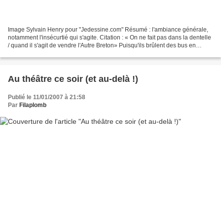
Image Sylvain Henry pour "Jedessine.com" Résumé : l'ambiance générale,
notamment l'insécurtié qui s'agite. Citation : « On ne fait pas dans la dentelle
/ quand il s'agit de vendre l'Autre Breton» Puisqu'ils brûlent des bus en
banlieueLe gouvernement,après...
Au théâtre ce soir (et au-delà !)
Publié le 11/01/2007 à 21:58
Par
Filaplomb