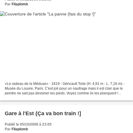
Par
Filaplomb
«Le radeau de la Méduse» - 1819 - Géricault Toile (H. 4,91 m - L. 7,16 m) -
Musée du Louvre, Paris. C'est joli pour un naufrage mais il est clair que le
peintre ne sait pas dessiner les pieds. Voyez comme ils les planquent !
Résumé : petite réflexion...
Gare à l'Est {Ça va bon train !]
Publié le 05/10/2006 à 23:05
Par
Filaplomb