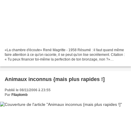
«La chambre d'écoute» René Magritte - 1958 Résumé : il faut quand même
faire attention à ce qu'on raconte, il se peut qu'on lise secrètement. Citation :
« Tu peux financer toi-même la perfection de ton bronzage, non ?»
Aujourd'hui, c'est conneries. Ça...
Animaux inconnus {mais plus rapides !]
Publié le 08/11/2006 à 23:55
Par
Filaplomb