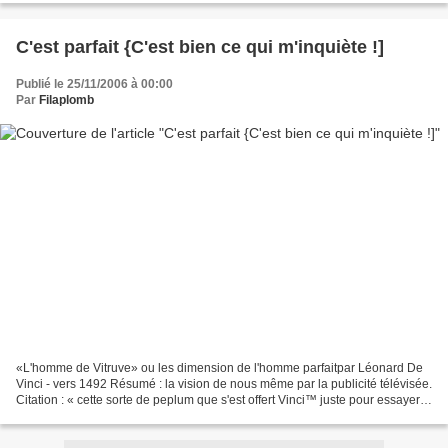
C'est parfait {C'est bien ce qui m'inquiète !]
Publié le 25/11/2006 à 00:00
Par
Filaplomb
«L'homme de Vitruve» ou les dimension de l'homme parfaitpar Léonard De
Vinci - vers 1492 Résumé : la vision de nous même par la publicité télévisée.
Citation : « cette sorte de peplum que s'est offert Vinci™ juste pour essayer
d'humaniser son image de...