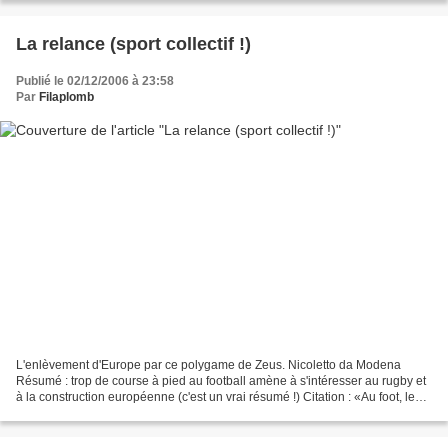
La relance (sport collectif !)
Publié le 02/12/2006 à 23:58
Par
Filaplomb
L'enlèvement d'Europe par ce polygame de Zeus. Nicoletto da Modena
Résumé : trop de course à pied au football amène à s'intéresser au rugby et
à la construction européenne (c'est un vrai résumé !) Citation : «Au foot, le
terrain est beaucoup trop grand»...