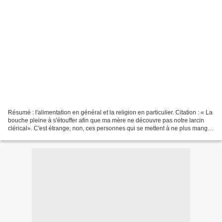
Résumé : l'alimentation en général et la religion en particulier. Citation : « La
bouche pleine à s'étouffer afin que ma mère ne découvre pas notre larcin
clérical». C'est étrange, non, ces personnes qui se mettent à ne plus manger.
Certaines jusqu'à...