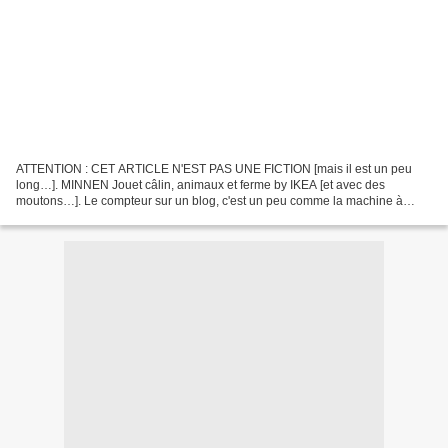
ATTENTION : CET ARTICLE N'EST PAS UNE FICTION [mais il est un peu
long…]. MINNEN Jouet câlin, animaux et ferme by IKEA [et avec des
moutons…]. Le compteur sur un blog, c'est un peu comme la machine à
porte de chez IKEA. Vous savez, ce bras de robot qui...