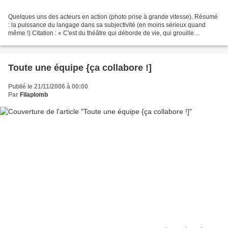
Quelques uns des acteurs en action (photo prise à grande vitesse). Résumé
: la puissance du langage dans sa subjectivité (en moins sérieux quand
même !) Citation : « C'est du théâtre qui déborde de vie, qui grouille
joyeusement, qui tintinabule dans le...
Toute une équipe {ça collabore !]
Publié le 21/11/2006 à 00:00
Par
Filaplomb