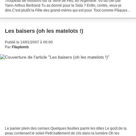
Troupeau de moutons sur la Terre de Feu, en Argentine. Vu du ciel par
Yann-Arthus Bertrand Tu as donné pour le Sida ? Enfin, contre, veux-je
dire.C'est plutôt la Fête des grand-mères qui est pour. Tout comme Pâques
est pour les cloches ou le commerce...
Les baisers (oh les matelots !)
Publié le 14/01/2007 à 00:00
Par
Filaplomb
Le panier plein des cerises Quelques feuilles parmi les dites Le goût de la
peau contenant le soleil Petit battement de cils dans la lumière Oh les