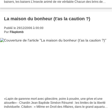
baisers, les baisers L'insecte animé de vie véritable Chacun des brins de
l'herbe L'immense drap du ciel...
La maison du bonheur (t'as la caution ?)
Publié le 29/12/2006 à 00:00
Par
Filaplomb
«Lapin de garenne mort avec gibecière, poire à poudre, une grive et une
alouette» - Chardin Jean Baptiste Siméon Résumé : les limites de la liberté
individuelle. Citation : « Même en Droit des Affaires, dans le grand aquarium
où nagent ensemble les requins,...