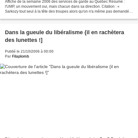
Affiche de la semaine 2006 des services de garde au Québec Résumé :
l'UMP, un mouvement oui, mais chacun dans sa direction. Citation : «
Sarkozy tout seul à la tête des troupes alors qu'on n'a même pas demandé
son avis à la dite foule». Maintenant que...
Dans la gueule du libéralisme {il en rachètera
des lunettes !]
Publié le 21/10/2006 à 00:00
Par
Filaplomb