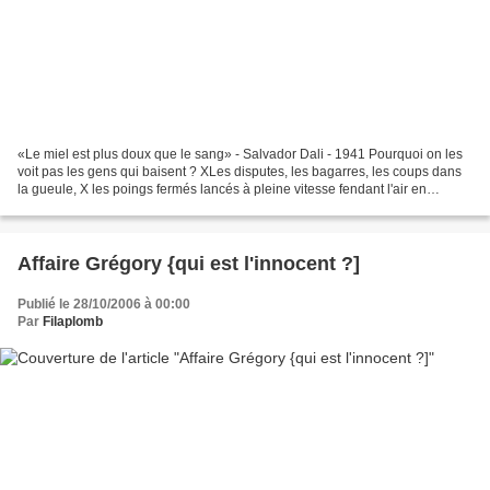
«Le miel est plus doux que le sang» - Salvador Dali - 1941 Pourquoi on les
voit pas les gens qui baisent ? XLes disputes, les bagarres, les coups dans
la gueule, X les poings fermés lancés à pleine vitesse fendant l'air en
direction d'un visage apeuré,...
Affaire Grégory {qui est l'innocent ?]
Publié le 28/10/2006 à 00:00
Par
Filaplomb