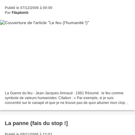
Publié le 07/12/2006 à 00:00
Par
Filaplomb
La Guerre du feu - Jean-Jacques Annaud - 1981 Résumé : le feu comme
symbole de valeurs humanistes. Citation : « Par exemple, si je suis
concentré sur le canapé et que je ne trouve pas de quoi allumer mon clope,
ça me déconcentre.» Dans mon appartement,...
La panne {fais du stop !]
Publié le 09/11/2006 à 23:03