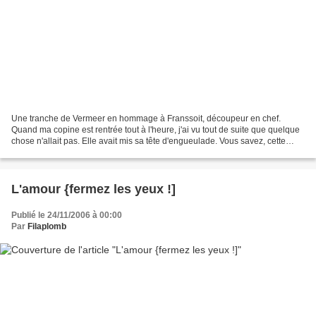
Une tranche de Vermeer en hommage à Franssoit, découpeur en chef.
Quand ma copine est rentrée tout à l'heure, j'ai vu tout de suite que quelque
chose n'allait pas. Elle avait mis sa tête d'engueulade. Vous savez, cette
expression qu'elles prennent juste...
L'amour {fermez les yeux !]
Publié le 24/11/2006 à 00:00
Par
Filaplomb