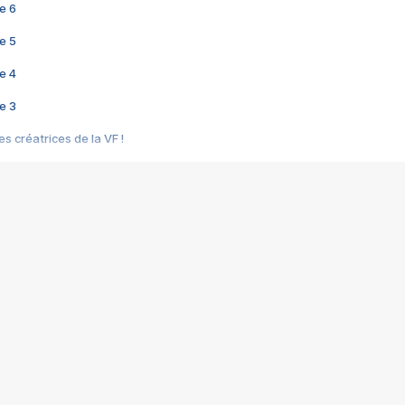
e 6
e 5
e 4
e 3
s créatrices de la VF !
e 2
e 1
e Mektoub My Love arrive enfin ! Rencontre avec Shaïn Boumedine et Sal
i : après Toni en famille
elle réalise le bouleversant Dites lui que je l'aime
ais ! Rencontre autour de Vie privée de Rebecca Zlotowski
 de Marguerite, Grave... Rencontre avec Ella Rumpf
 Les Rêveurs, un film intime sur la santé mentale