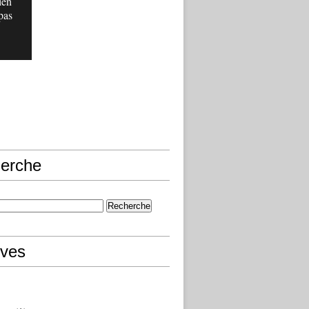
ien
pas
erche
ives