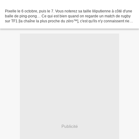
Pixelle le 6 octobre, puis le 7. Vous noterez sa taille liliputienne à côté d'une
balle de ping-pong… Ce qui est bien quand on regarde un match de rugby
sur TF1 [la chaîne la plus proche du zéro™], c'est qu'ils n'y connaissent rien ;
au point que l'on...
Publicité