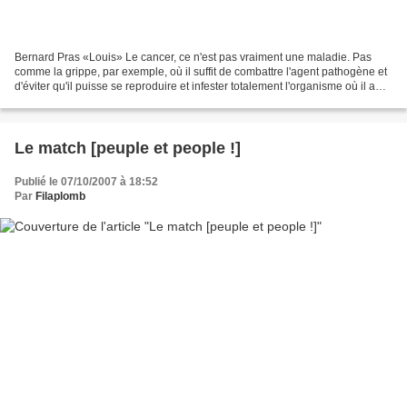
Bernard Pras «Louis» Le cancer, ce n'est pas vraiment une maladie. Pas
comme la grippe, par exemple, où il suffit de combattre l'agent pathogène et
d'éviter qu'il puisse se reproduire et infester totalement l'organisme où il a
trouvé refuge. Nos cellules...
Le match [peuple et people !]
Publié le 07/10/2007 à 18:52
Par
Filaplomb