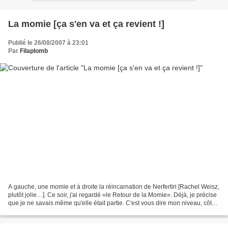
La momie [ça s'en va et ça revient !]
Publié le 26/08/2007 à 23:01
Par
Filaplomb
A gauche, une momie et à droite la réincarnation de Nerfertiri [Rachel Weisz,
plutôt jolie…]. Ce soir, j'ai regardé «le Retour de la Momie». Déjà, je précise
que je ne savais même qu'elle était partie. C'est vous dire mon niveau, côté
cinéma. Ce truc...