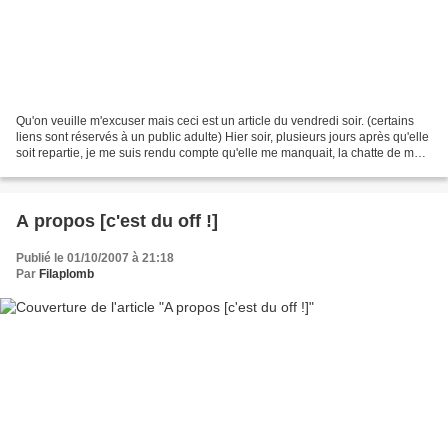
Qu'on veuille m'excuser mais ceci est un article du vendredi soir. (certains
liens sont réservés à un public adulte) Hier soir, plusieurs jours après qu'elle
soit repartie, je me suis rendu compte qu'elle me manquait, la chatte de mon
ex. Il faut d'abord...
A propos [c'est du off !]
Publié le 01/10/2007 à 21:18
Par
Filaplomb