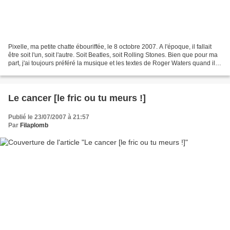
Pixelle, ma petite chatte ébouriffée, le 8 octobre 2007. A l'époque, il fallait
être soit l'un, soit l'autre. Soit Beatles, soit Rolling Stones. Bien que pour ma
part, j'ai toujours préféré la musique et les textes de Roger Waters quand il
écrivait pour...
Le cancer [le fric ou tu meurs !]
Publié le 23/07/2007 à 21:57
Par
Filaplomb