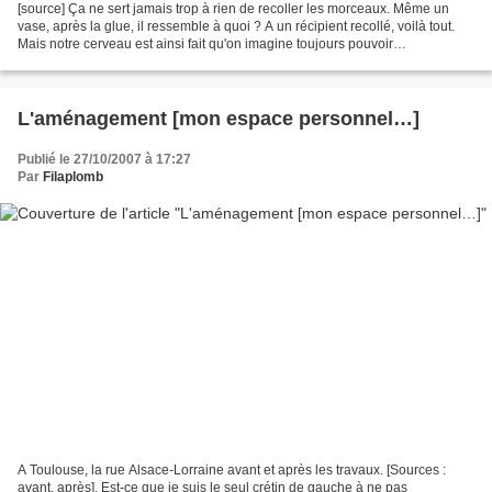
[source] Ça ne sert jamais trop à rien de recoller les morceaux. Même un
vase, après la glue, il ressemble à quoi ? A un récipient recollé, voilà tout.
Mais notre cerveau est ainsi fait qu'on imagine toujours pouvoir
recommencer. Et nous sommes tant imbus...
L'aménagement [mon espace personnel…]
Publié le 27/10/2007 à 17:27
Par
Filaplomb
A Toulouse, la rue Alsace-Lorraine avant et après les travaux. [Sources :
avant, après]. Est-ce que je suis le seul crétin de gauche à ne pas