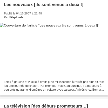
Les nouveaux [ils sont venus à deux !]
Publié le 04/10/2007 à 21:48
Par
Filaplomb
Felek à gauche et Pixelle à droite [une milliseconde à l'arrêt, pas plus !] C'est
fou une journée de chaton. Par exemple, Felek, aujourd'hui, il a parcouru à
peu près quarante kilomètres en voiture avec sa sœur. Arrivés chez Bernard,
ils ont fait connaissance...
La télévision [des débuts prometteurs…]