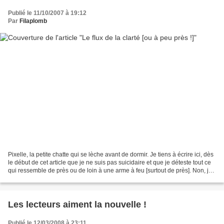
Publié le 11/10/2007 à 19:12
Par
Filaplomb
Pixelle, la petite chatte qui se lèche avant de dormir. Je tiens à écrire ici, dès
le début de cet article que je ne suis pas suicidaire et que je déteste tout ce
qui ressemble de près ou de loin à une arme à feu [surtout de près]. Non, je
dis ça parce...
Les lecteurs aiment la nouvelle !
Publié le 12/03/2008 à 23:11