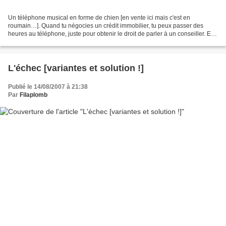
Un téléphone musical en forme de chien [en vente ici mais c'est en
roumain…]. Quand tu négocies un crédit immobilier, tu peux passer des
heures au téléphone, juste pour obtenir le droit de parler à un conseiller. En
fait, il ne te conseille rien et si...
L'échec [variantes et solution !]
Publié le 14/08/2007 à 21:38
Par
Filaplomb