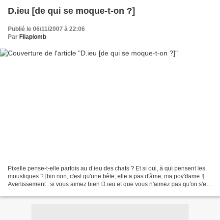
D.ieu [de qui se moque-t-on ?]
Publié le 06/11/2007 à 22:06
Par
Filaplomb
Pixelle pense-t-elle parfois au d.ieu des chats ? Et si oui, à qui pensent les
moustiques ? [bin non, c'est qu'une bête, elle a pas d'âme, ma pov'dame !]
Avertissement : si vous aimez bien D.ieu et que vous n'aimez pas qu'on s'en
moque, passez votre chemin,...