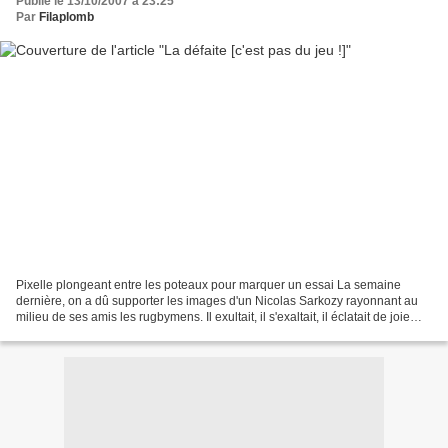
Publié le 13/10/2007 à 23:25
Par
Filaplomb
Pixelle plongeant entre les poteaux pour marquer un essai La semaine
dernière, on a dû supporter les images d'un Nicolas Sarkozy rayonnant au
milieu de ses amis les rugbymens. Il exultait, il s'exaltait, il éclatait de joie
comme s'il avait personnellement...