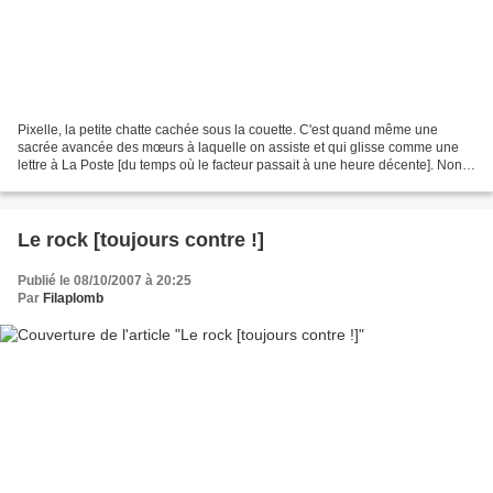
Pixelle, la petite chatte cachée sous la couette. C'est quand même une
sacrée avancée des mœurs à laquelle on assiste et qui glisse comme une
lettre à La Poste [du temps où le facteur passait à une heure décente]. Non
pas que le Président divorce mais...
Le rock [toujours contre !]
Publié le 08/10/2007 à 20:25
Par
Filaplomb