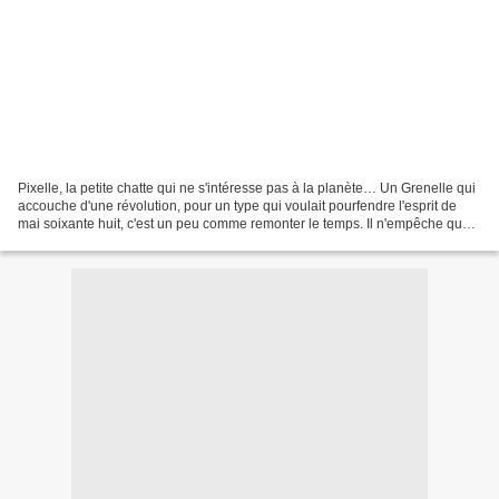
Pixelle, la petite chatte qui ne s'intéresse pas à la planète… Un Grenelle qui
accouche d'une révolution, pour un type qui voulait pourfendre l'esprit de
mai soixante huit, c'est un peu comme remonter le temps. Il n'empêche que
pour l'écologie, ça y est,...