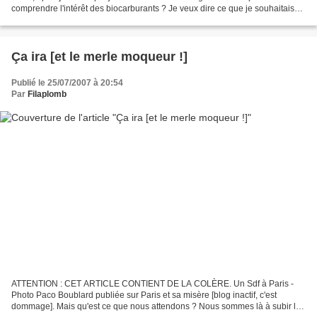
comprendre l'intérêt des biocarburants ? Je veux dire ce que je souhaitais
pour ma part, c'est que, s'il n'y...
Ça ira [et le merle moqueur !]
Publié le 25/07/2007 à 20:54
Par
Filaplomb
ATTENTION : CET ARTICLE CONTIENT DE LA COLÈRE. Un Sdf à Paris -
Photo Paco Boublard publiée sur Paris et sa misère [blog inactif, c'est
dommage]. Mais qu'est ce que nous attendons ? Nous sommes là à subir le