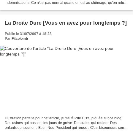
indemnisations. Ce n'est pas normal quand on est au chômage, qu'on refuse
un emploi qui correspond...
La Droite Dure [Vous en avez pour longtemps ?]
Publié le 31/07/2007 à 18:28
Par
Filaplomb
Illustration parfaite pour cet article, je me félicite ! [j'l'ai piquée sur ce blog]
Des usines qui bossent les jours de grève. Des trains qui roulent. Des
enfants qui sourient. Et un Néo-Président qui réussit. C'est bisounours contre
bisounours, le programme...