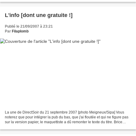
L'info [dont une gratuite !]
Publié le 21/09/2007 à 23:21
Par
Filaplomb
La une de DirectSoir du 21 septembre 2007 [photo Meigneux/Sipa] Vous
noterez que pour intégrer la pub du bas, que j'ai floutée et qui ne figure pas
sur la version papier, le maquettiste a dû remonter le texte du titre. Brice
Hortefeux, l'homme des situations...