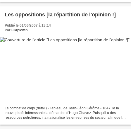
Les oppositions [la répartition de l'opinion !]
Publié le 01/06/2007 à 13:14
Par
Filaplomb
Le combat de coqs (détail) - Tableau de Jean-Léon Gérôme - 1847 Je la
trouve plutôt intéressante la démarche d'Hugo Chavez. Puisqu'il a des
ressources pétrolières, il a nationalisé les entreprises du secteur afin que les
richesses produites reviennent...