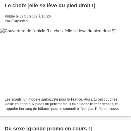
Le choix [elle se lève du pied droit !]
Publié le 07/05/2007 à 13:26
Par
Filaplomb
Les scouts, un modèle sarkozyste pour la France. Alors, tu t'es couchée
vieille chienne aux pieds du petit maître. Il fallait donc te crier dessus, te
rappeler ton rang de bâtarde pour te soumettre. Non pas t'offrir un coussin
neuf que tu pourrais choisir,...
Du sexe [grande promo en cours !]