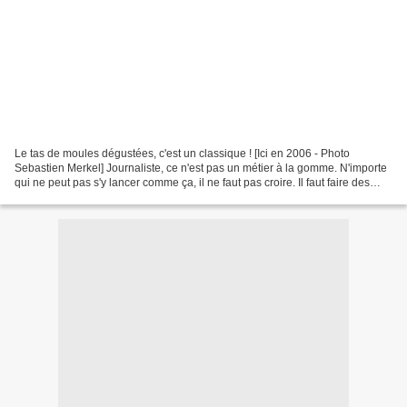
Le tas de moules dégustées, c'est un classique ! [Ici en 2006 - Photo
Sebastien Merkel] Journaliste, ce n'est pas un métier à la gomme. N'importe
qui ne peut pas s'y lancer comme ça, il ne faut pas croire. Il faut faire des
études et ensuite pouvoir trouver...