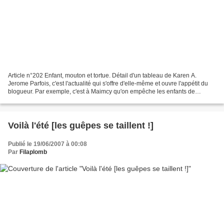
Article n°202 Enfant, mouton et tortue. Détail d'un tableau de Karen A.
Jerome Parfois, c'est l'actualité qui s'offre d'elle-même et ouvre l'appétit du
blogueur. Par exemple, c'est à Maimcy qu'on empêche les enfants de
manger. Le genre de jeux de mot...
Voilà l'été [les guêpes se taillent !]
Publié le 19/06/2007 à 00:08
Par
Filaplomb