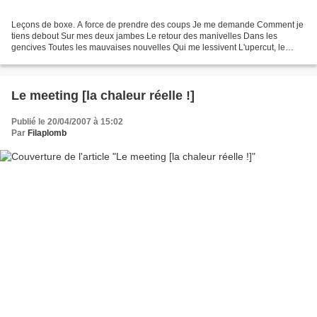
Leçons de boxe. A force de prendre des coups Je me demande Comment je
tiens debout Sur mes deux jambes Le retour des manivelles Dans les
gencives Toutes les mauvaises nouvelles Qui me lessivent L'upercut, le
crochet, Le coups d'bâton M'obligent à m'accrocher...
Le meeting [la chaleur réelle !]
Publié le 20/04/2007 à 15:02
Par
Filaplomb