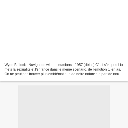
Wynn Bullock - Navigation without numbers - 1957 (détail) C'est sûr que si tu
mets la sexualité et l'enfance dans le même scénario, de l'émotion tu en as.
On ne peut pas trouver plus emblématique de notre nature : la part de nous
qui se souvient d'avoir...