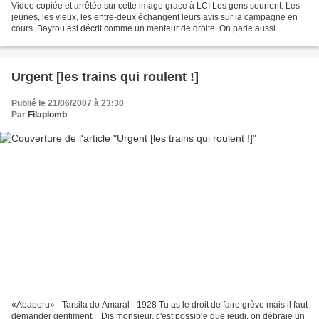
Video copiée et arrêtée sur cette image grace à LCI Les gens sourient. Les
jeunes, les vieux, les entre-deux échangent leurs avis sur la campagne en
cours. Bayrou est décrit comme un menteur de droite. On parle aussi
beaucoup de sa carrière ministérielle...
Urgent [les trains qui roulent !]
Publié le 21/06/2007 à 23:30
Par
Filaplomb
«Abaporu» - Tarsila do Amaral - 1928 Tu as le droit de faire grève mais il faut
demander gentiment. _Dis monsieur, c'est possible que jeudi, on débraie un