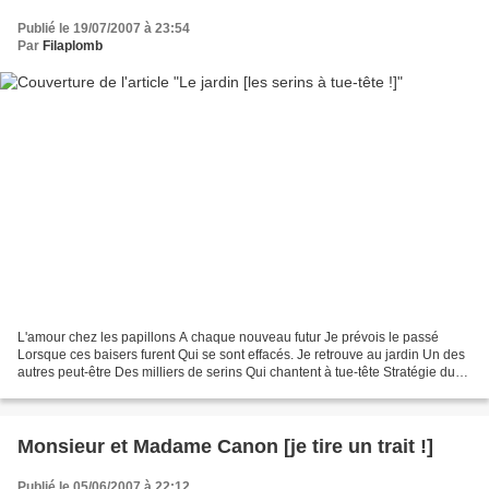
Publié le 19/07/2007 à 23:54
Par
Filaplomb
L'amour chez les papillons A chaque nouveau futur Je prévois le passé
Lorsque ces baisers furent Qui se sont effacés. Je retrouve au jardin Un des
autres peut-être Des milliers de serins Qui chantent à tue-tête Stratégie du
plus près Cours-y vite, cours-y...
Monsieur et Madame Canon [je tire un trait !]
Publié le 05/06/2007 à 22:12