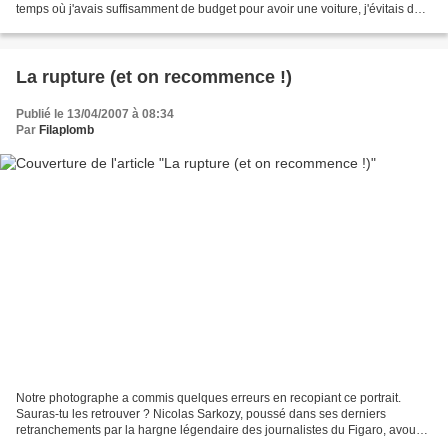
temps où j'avais suffisamment de budget pour avoir une voiture, j'évitais de
klaxonner les voiturettes. Une...
La rupture (et on recommence !)
Publié le 13/04/2007 à 08:34
Par
Filaplomb
Notre photographe a commis quelques erreurs en recopiant ce portrait.
Sauras-tu les retrouver ? Nicolas Sarkozy, poussé dans ses derniers
retranchements par la hargne légendaire des journalistes du Figaro, avoue
qu' à ses yeux : « François Fillon a le...