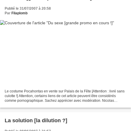
Publié le 31/07/2007 à 20:58
Par
Filaplomb
Le costume Pocahontas en vente sur Palais de la Fête [Attention : livré sans
culotte !] Attention, certains liens de cet article peuvent être considérés
comme pornographique. Sachez apprécier avec modération. Nicolas
Sarkozy pousse quand même un peu loin...
La solution [la dilution ?]