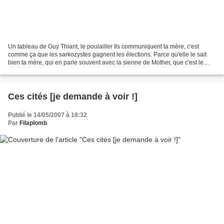
Un tableau de Guy Thiant, le poulailler Ils communiquent ta mère, c'est
comme ça que les sarkozystes gagnent les élections. Parce qu'elle le sait
bien ta mère, qui en parle souvent avec la sienne de Mother, que c'est le
travail et l'ordre l'important....
Ces cités [je demande à voir !]
Publié le 14/05/2007 à 18:32
Par
Filaplomb