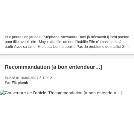
«Le portrait en jaune» - Stéphane-Alexandre Dani [à découvrir !] Petit poème
pour fille avant l'été : Maya l'abeille, un rien l'habille Elle n'a pas maille à
partir Avec sa taille. Elle et sa bonne bouille Pas de problème de maillot Si
elle porte rayures...
Recommandation [à bon entendeur…]
Publié le 10/06/2007 à 10:12
Par
Filaplomb