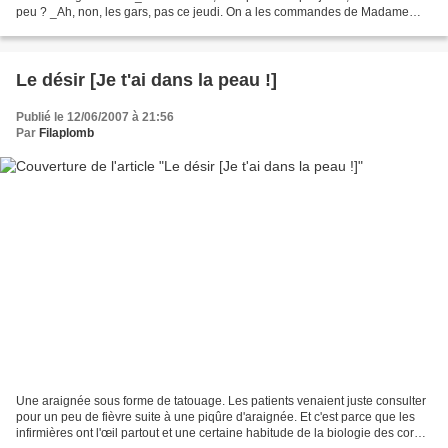
peu ? _Ah, non, les gars, pas ce jeudi. On a les commandes de Madame
Michu à terminer. Ou alors,...
Le désir [Je t'ai dans la peau !]
Publié le 12/06/2007 à 21:56
Par
Filaplomb
Une araignée sous forme de tatouage. Les patients venaient juste consulter
pour un peu de fièvre suite à une piqûre d'araignée. Et c'est parce que les
infirmières ont l'œil partout et une certaine habitude de la biologie des corps,