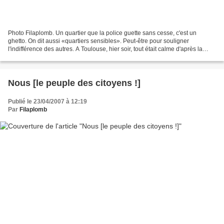
Photo Filaplomb. Un quartier que la police guette sans cesse, c'est un
ghetto. On dit aussi «quartiers sensibles». Peut-être pour souligner
l'indifférence des autres. A Toulouse, hier soir, tout était calme d'après la
police. On a brulé une école d'après...
Nous [le peuple des citoyens !]
Publié le 23/04/2007 à 12:19
Par
Filaplomb