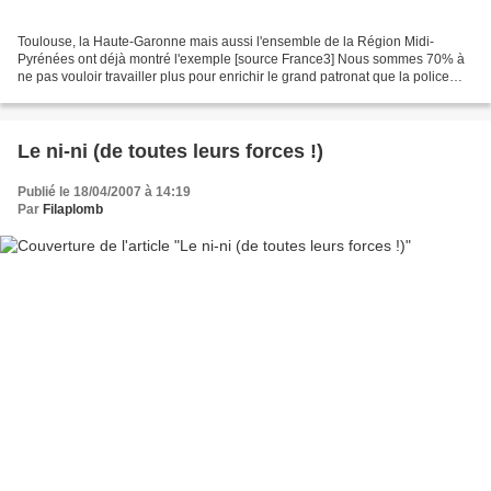
Toulouse, la Haute-Garonne mais aussi l'ensemble de la Région Midi-
Pyrénées ont déjà montré l'exemple [source France3] Nous sommes 70% à
ne pas vouloir travailler plus pour enrichir le grand patronat que la police
armée jusqu'aux dents protège en maintenant...
Le ni-ni (de toutes leurs forces !)
Publié le 18/04/2007 à 14:19
Par
Filaplomb