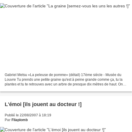
Gabriel Metsu «La peleuse de pomme» (détail) 17ème siècle - Musée du
Louvre Tu prends une petite graine qu'est à peine grande comme ça, tu la
plantes et tu te retrouves avec un arbre de presque dix mètres de haut. On
ne s'extasie pas assez des miracles...
L'émoi [ils jouent au docteur !]
Publié le 22/08/2007 à 18:19
Par
Filaplomb