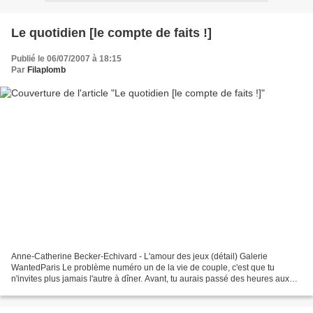
Le quotidien [le compte de faits !]
Publié le 06/07/2007 à 18:15
Par
Filaplomb
Anne-Catherine Becker-Echivard - L'amour des jeux (détail) Galerie
WantedParis Le problème numéro un de la vie de couple, c'est que tu
n'invites plus jamais l'autre à dîner. Avant, tu aurais passé des heures aux
fourneaux à préparer de petits plats succulents...