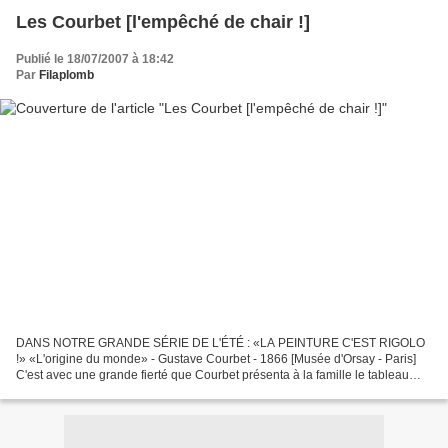
Les Courbet [l'empêché de chair !]
Publié le 18/07/2007 à 18:42
Par
Filaplomb
DANS NOTRE GRANDE SÉRIE DE L'ÉTÉ : «LA PEINTURE C'EST RIGOLO
!» «L'origine du monde» - Gustave Courbet - 1866 [Musée d'Orsay - Paris]
C'est avec une grande fierté que Courbet présenta à la famille le tableau
qu'il préparait depuis des semaines. Il avait...