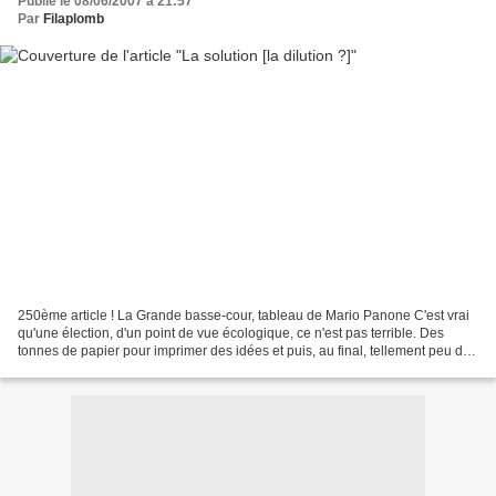
Publié le 08/06/2007 à 21:57
Par
Filaplomb
250ème article ! La Grande basse-cour, tableau de Mario Panone C'est vrai
qu'une élection, d'un point de vue écologique, ce n'est pas terrible. Des
tonnes de papier pour imprimer des idées et puis, au final, tellement peu de
personnes qui font l'effort...